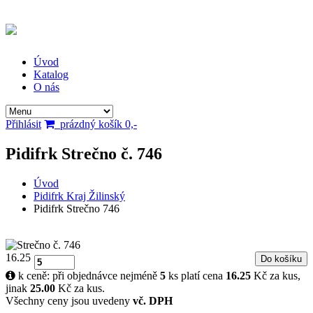
Úvod
Katalog
O nás
Přihlásit
prázdný košík 0,-
Pidifrk
Strečno
č. 746
Úvod
Pidifrk Kraj Žilinský
Pidifrk Strečno 746
16.25
k ceně: při objednávce nejméně
5
ks platí cena
16.25
Kč za kus,
jinak
25.00
Kč za kus.
Všechny ceny jsou uvedeny
vč. DPH