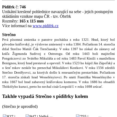
Pidifrk
č:
746
Unikátní kreslené pohlednice navazující na sebe - jejich postupným
skládáním vznikne mapa ČR - tzv. Óbrfrk
Rozměry:
165 x 115 mm
Více informací na
www.pidifrk.cz
Strečno
Prvá písomná zmienka o panstve pochádza z roku 1321. Hrad, ktorý bol
pôvodne kráľovský, je výslovne zmienený v roku 1384. Počiatkom 14. storočia
držal Strečno Matúš Čák Trenčiansky. V roku 1397 ho získal do zástavy od
kráľa Žigmunda Sudivoj z Ostrorogu. Od roku 1443 boli majiteľmi
Pongráczovci zo Svätého Mikuláša a od roku 1483 Pavol Kiniži s manželkou
Benignou, ktorý hrad prestaval a opevnil. V roku 1523 ho kúpil Ján Zápoľský a
o šesť rokov neskôr ho prenechal Mikulášovi Kostkovi. V roku 1556 zdedili
Strečno Dersffyovci, za ktorých došlo k renesančným prestavbám. Počiatkom
17. storočia získali hrad Wesselényiovci. Po smrti Františka Wesselényiho v
roku 1667 bol hrad zabavený kráľovskou komorou. V roku 1686 ho obsadili
Thökölyho kuruci, preto ho nechal cisár Leopold I. v roku 1698 zrúcať.
Takhle vypadá Strečno s pidifrky kolem
(Strečno je uprostřed)