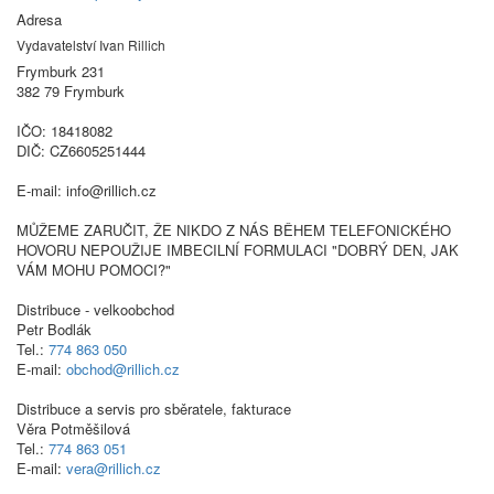
Adresa
Vydavatelství Ivan Rillich
Frymburk 231
382 79 Frymburk
IČO: 18418082
DIČ: CZ6605251444
E-mail: info@rillich.cz
MŮŽEME ZARUČIT, ŽE NIKDO Z NÁS BĚHEM TELEFONICKÉHO
HOVORU NEPOUŽIJE IMBECILNÍ FORMULACI "DOBRÝ DEN, JAK
VÁM MOHU POMOCI?"
Distribuce - velkoobchod
Petr Bodlák
Tel.:
774 863 050
E-mail:
obchod@rillich.cz
Distribuce a servis pro sběratele, fakturace
Věra Potměšilová
Tel.:
774 863 051
E-mail:
vera@rillich.cz