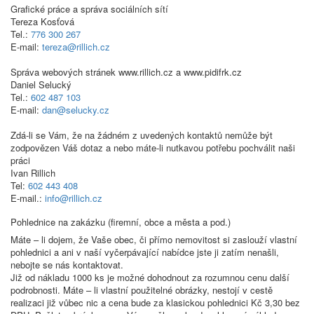
Grafické práce a správa sociálních sítí
Tereza Kosťová
Tel.:
776 300 267
E-mail:
tereza@rillich.cz
Správa webových stránek www.rillich.cz a www.pidifrk.cz
Daniel Selucký
Tel.:
602 487 103
E-mail:
dan@selucky.cz
Zdá-li se Vám, že na žádném z uvedených kontaktů nemůže být
zodpovězen Váš dotaz a nebo máte-li nutkavou potřebu pochválit naši
práci
Ivan Rillich
Tel:
602 443 408
E-mail.:
info@rillich.cz
Pohlednice na zakázku (firemní, obce a města a pod.)
Máte – li dojem, že Vaše obec, či přímo nemovitost si zaslouží vlastní
pohlednici a ani v naší vyčerpávající nabídce jste ji zatím nenašli,
nebojte se nás kontaktovat.
Již od nákladu 1000 ks je možné dohodnout za rozumnou cenu další
podrobnosti. Máte – li vlastní použitelné obrázky, nestojí v cestě
realizaci již vůbec nic a cena bude za klasickou pohlednici Kč 3,30 bez