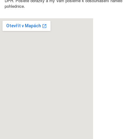
DPH. Pošlete obrázky a my Vám pošleme k odsouhlasení náhled
pohlednice.