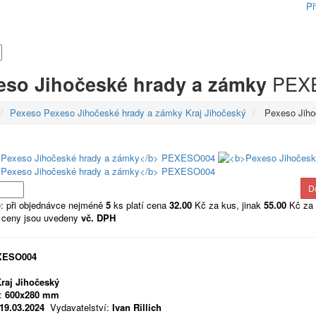
Př
PEX
eso Jihočeské hrady a zámky
Pexeso Pexeso Jihočeské hrady a zámky Kraj Jihočeský
Pexeso Jiho
: při objednávce nejméně
5
ks platí cena
32.00
Kč za kus, jinak
55.00
Kč za 
 ceny jsou uvedeny
vč. DPH
XESO004
raj Jihočeský
:
600x280 mm
19.03.2024
Vydavatelství:
Ivan Rillich