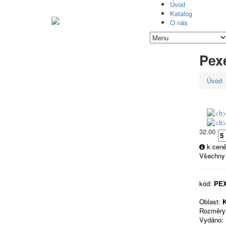
Úvod
Katalog
O nás
Pex
Úvod
32.00
k ceně
Všechny
kód:
PE
Oblast:
K
Rozměry
Vydáno: