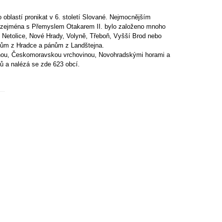
oblastí pronikat v 6. století Slované. Nejmocnějším
odu zejména s Přemyslem Otakarem II. bylo založeno mnoho
 Netolice, Nové Hrady, Volyně, Třeboň, Vyšší Brod nebo
nům z Hradce a pánům z Landštejna.
nou, Českomoravskou vrchovinou, Novohradskými horami a
ů a nalézá se zde 623 obcí.