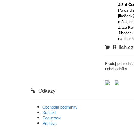
Jižní Če
Po osídl
jihočesk
měst, hr
Zlatá Ko
Jihočesk
na jihoz
Rillich.cz
Prodej pohlednic
i obchodníky.
Odkazy
Obchodní podmínky
Kontakt
Registrace
Přihlásit