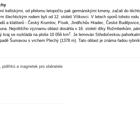
chy
ení keltskými, od přelomu letopočtu pak germánskými kmeny, začali do těchto 
ým šlechtickým rodem byli od 12. století Vítkovci. V letech sporů tohoto r
adů a klášterů - Český Krumlov, Písek, Jindřichův Hradec, České Budějovice,
runa. Největšího významu oblast dosáhla v 16. století díky Rožmberkům, pá
2
ý kraj se rozkládá na ploše 10 056 km
. Je lemován Středočeskou pahorkati
ápadě Šumavou s vrchem Plechý (1378 m). Tato oblast je známa řadou rybník
, pidifrků a magnetek pro sběratele