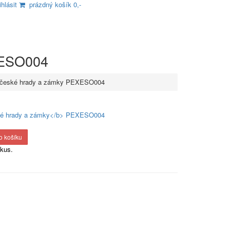
ihlásit
prázdný košík 0,-
ESO004
české hrady a zámky PEXESO004
kus.