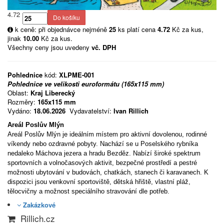
4.72
k ceně: při objednávce nejméně
25
ks platí cena
4.72
Kč za kus,
jinak
10.00
Kč za kus.
Všechny ceny jsou uvedeny
vč. DPH
Pohlednice
kód:
XLPME-001
Pohlednice ve velikosti euroformátu (165x115 mm)
Oblast:
Kraj Liberecký
Rozměry:
165x115 mm
Vydáno:
18.06.2026
Vydavatelství:
Ivan Rillich
Areál Poslův Mlýn
Areál Poslův Mlýn je ideálním místem pro aktivní dovolenou, rodinné
víkendy nebo ozdravné pobyty. Nachází se u Poselského rybníka
nedaleko Máchova jezera a hradu Bezděz. Nabízí široké spektrum
sportovních a volnočasových aktivit, bezpečné prostředí a pestré
možnosti ubytování v budovách, chatkách, stanech či karavanech. K
dispozici jsou venkovní sportoviště, dětská hřiště, vlastní pláž,
tělocvičny a možnost speciálního stravování dle potřeb.
Zakázkové
Rillich.cz