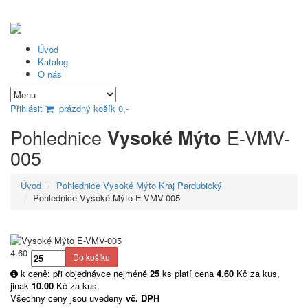
Úvod
Katalog
O nás
Přihlásit
prázdný košík 0,-
Pohlednice
E-VMV-
Vysoké Mýto
005
Úvod
Pohlednice Vysoké Mýto Kraj Pardubický
Pohlednice Vysoké Mýto E-VMV-005
4.60
k ceně: při objednávce nejméně
25
ks platí cena
4.60
Kč za kus,
jinak
10.00
Kč za kus.
Všechny ceny jsou uvedeny
vč. DPH