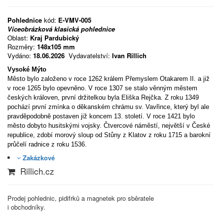
Pohlednice
kód:
E-VMV-005
Víceobrázková klasická pohlednice
Oblast:
Kraj Pardubický
Rozměry:
148x105 mm
Vydáno:
18.06.2026
Vydavatelství:
Ivan Rillich
Vysoké Mýto
Město bylo založeno v roce 1262 králem Přemyslem Otakarem II. a již
v roce 1265 bylo opevněno. V roce 1307 se stalo věnným městem
českých královen, první držitelkou byla Eliška Rejčka. Z roku 1349
pochází první zmínka o děkanském chrámu sv. Vavřince, který byl ale
pravděpodobně postaven již koncem 13. století. V roce 1421 bylo
město dobyto husitskými vojsky. Čtvercové náměstí, největší v České
republice, zdobí morový sloup od Stůny z Klatov z roku 1715 a barokní
průčelí radnice z roku 1536.
Zakázkové
Rillich.cz
Prodej pohlednic, pidifrků a magnetek pro sběratele
i obchodníky.