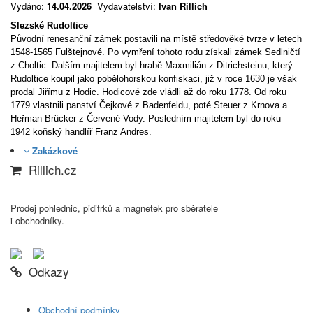
Vydáno:
14.04.2026
Vydavatelství:
Ivan Rillich
Slezské Rudoltice
Původní renesanční zámek postavili na místě středověké tvrze v letech
1548-1565 Fulštejnové. Po vymření tohoto rodu získali zámek Sedlničtí
z Choltic. Dalším majitelem byl hrabě Maxmilián z Ditrichsteinu, který
Rudoltice koupil jako pobělohorskou konfiskaci, již v roce 1630 je však
prodal Jiřímu z Hodic. Hodicové zde vládli až do roku 1778. Od roku
1779 vlastnili panství Čejkové z Badenfeldu, poté Steuer z Krnova a
Heřman Brücker z Červené Vody. Posledním majitelem byl do roku
1942 koňský handlíř Franz Andres.
Zakázkové
Rillich.cz
Prodej pohlednic, pidifrků a magnetek pro sběratele
i obchodníky.
Odkazy
Obchodní podmínky