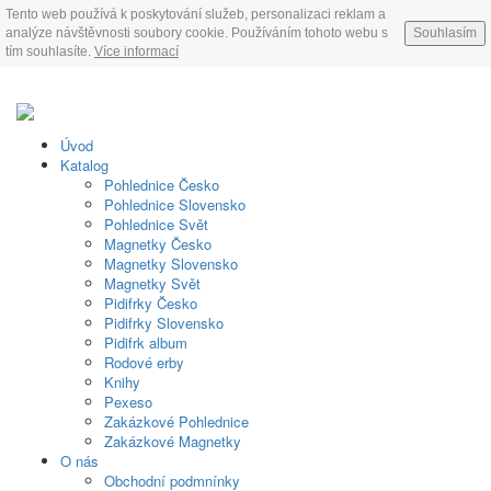
Tento web používá k poskytování služeb, personalizaci reklam a
analýze návštěvnosti soubory cookie. Používáním tohoto webu s
Souhlasím
tím souhlasíte.
Více informací
Úvod
Katalog
Pohlednice Česko
Pohlednice Slovensko
Pohlednice Svět
Magnetky Česko
Magnetky Slovensko
Magnetky Svět
Pidifrky Česko
Pidifrky Slovensko
Pidifrk album
Rodové erby
Knihy
Pexeso
Zakázkové Pohlednice
Zakázkové Magnetky
O nás
Obchodní podmnínky