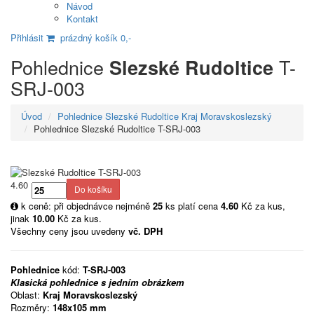
Návod
Kontakt
Přihlásit
prázdný košík 0,-
Pohlednice
T-
Slezské Rudoltice
SRJ-003
Úvod
Pohlednice Slezské Rudoltice Kraj Moravskoslezský
Pohlednice Slezské Rudoltice T-SRJ-003
4.60
k ceně: při objednávce nejméně
25
ks platí cena
4.60
Kč za kus,
jinak
10.00
Kč za kus.
Všechny ceny jsou uvedeny
vč. DPH
Pohlednice
kód:
T-SRJ-003
Klasická pohlednice s jedním obrázkem
Oblast:
Kraj Moravskoslezský
Rozměry:
148x105 mm