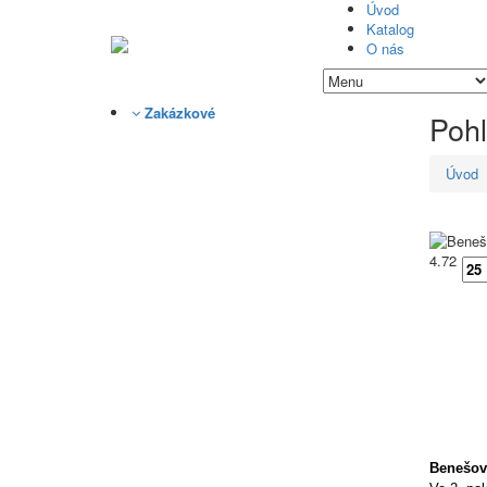
Úvod
Katalog
O nás
Zakázkové
Poh
Úvod
4.72
Benešo