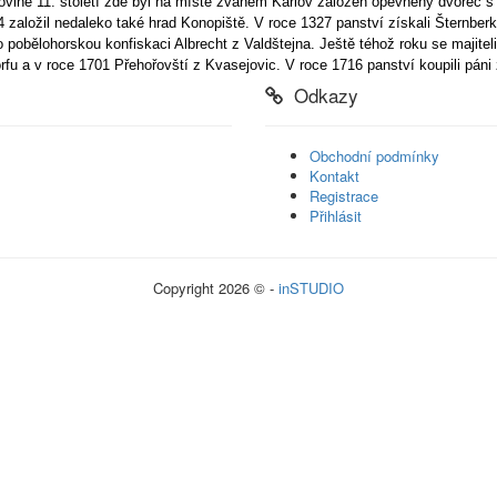
lovině 11. století zde byl na místě zvaném Karlov založen opevněný dvorec
 založil nedaleko také hrad Konopiště. V roce 1327 panství získali Šternberk
 pobělohorskou konfiskaci Albrecht z Valdštejna. Ještě téhož roku se majitel
rfu a v roce 1701 Přehořovští z Kvasejovic. V roce 1716 panství koupili páni
Odkazy
Obchodní podmínky
Kontakt
Registrace
Přihlásit
Copyright 2026 © -
inSTUDIO