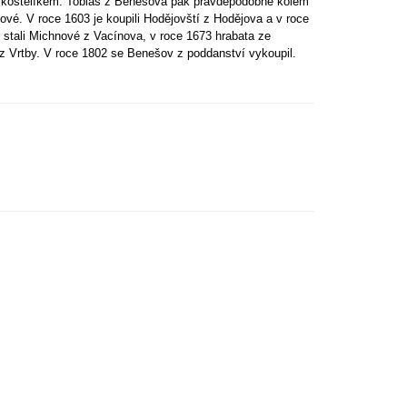
 s kostelíkem. Tobiáš z Benešova pak pravděpodobně kolem
ové. V roce 1603 je koupili Hodějovští z Hodějova a v roce
i stali Michnové z Vacínova, v roce 1673 hrabata ze
 z Vrtby. V roce 1802 se Benešov z poddanství vykoupil.