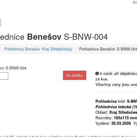
Př
lednice
S-BNW-004
Benešov
Pohlednice Benešov Kraj Středočeský
Pohlednice Benešov S-BNW-00
k ceně: při objedná
za kus.
Všechny ceny jsou uv
Pohlednice
kód:
S-BN
Pohlednice letecké (
Oblast:
Kraj Středoče
Rozměry:
165x115 m
Vydáno:
30.03.2026
Vy
v