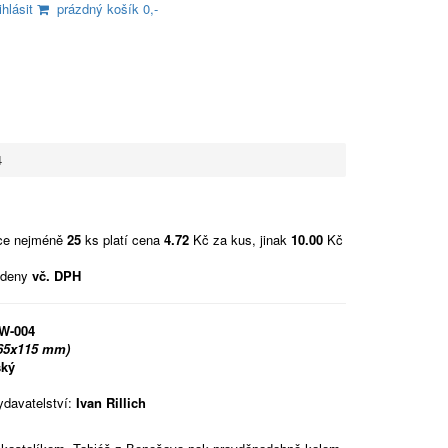
ihlásit
prázdný košík 0,-
4
vce nejméně
25
ks platí cena
4.72
Kč za kus, jinak
10.00
Kč
edeny
vč. DPH
W-004
165x115 mm)
ský
m
davatelství:
Ivan Rillich