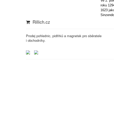
Ve 2. po
roku 1294
1623 jako
Sinzendo
Rillich.cz
Prodej pohlednic, pidifrků a magnetek pro sběratele
i obchodníky.