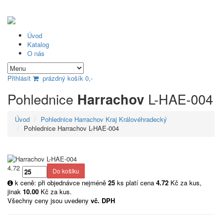
Úvod
Katalog
O nás
Přihlásit
prázdný košík 0,-
Pohlednice
L-HAE-004
Harrachov
Úvod
Pohlednice Harrachov Kraj Královéhradecký
Pohlednice Harrachov L-HAE-004
4.72
k ceně: při objednávce nejméně
25
ks platí cena
4.72
Kč za kus,
jinak
10.00
Kč za kus.
Všechny ceny jsou uvedeny
vč. DPH