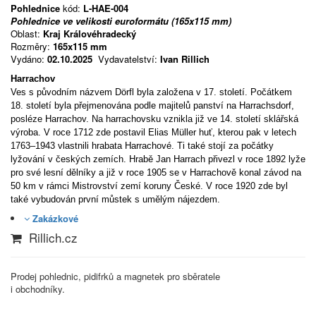
Pohlednice
kód:
L-HAE-004
Pohlednice ve velikosti euroformátu (165x115 mm)
Oblast:
Kraj Královéhradecký
Rozměry:
165x115 mm
Vydáno:
02.10.2025
Vydavatelství:
Ivan Rillich
Harrachov
Ves s původním názvem Dörfl byla založena v 17. století. Počátkem
18. století byla přejmenována podle majitelů panství na Harrachsdorf,
posléze Harrachov. Na harrachovsku vznikla již ve 14. století sklářská
výroba. V roce 1712 zde postavil Elias Müller huť, kterou pak v letech
1763–1943 vlastnili hrabata Harrachové. Ti také stojí za počátky
lyžování v českých zemích. Hrabě Jan Harrach přivezl v roce 1892 lyže
pro své lesní dělníky a již v roce 1905 se v Harrachově konal závod na
50 km v rámci Mistrovství zemí koruny České. V roce 1920 zde byl
také vybudován první můstek s umělým nájezdem.
Zakázkové
Rillich.cz
Prodej pohlednic, pidifrků a magnetek pro sběratele
i obchodníky.