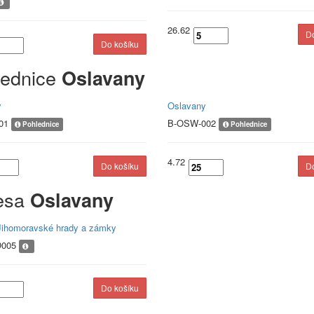
26.62
lednice
Oslavany
y
Oslavany
001
B-OSW-002
Pohlednice
Pohlednice
4.72
esa
Oslavany
ihomoravské hrady a zámky
005