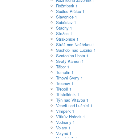
Rozhledna Javorník
1
Rožmberk
1
Sedlec Prčice
1
Slavonice
1
Soběslav
1
Stachy
1
Stožec
1
Strakonice
1
Stráž nad Nežárkou
1
Suchdol nad Lužnicí
1
Svatonina Lhota
1
Svatý Kámen
1
Tábor
1
Temelín
1
Trhové Sviny
1
Trocnov
1
Třeboň
1
Třístoličník
1
Týn nad Vltavou
1
Veselí nad Lužnicí
1
Vimperk
1
Vítkův Hrádek
1
Vodňany
1
Volary
1
Volyně
1