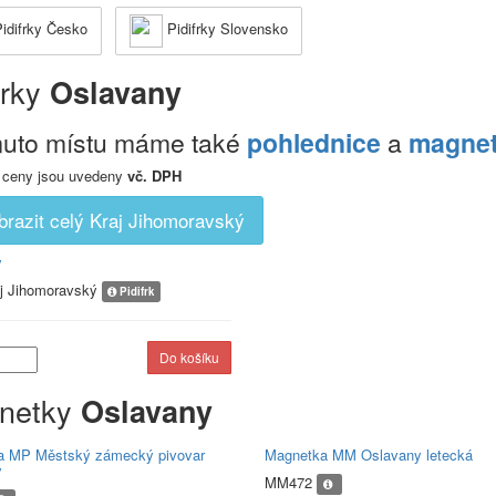
idifrky Česko
Pidifrky Slovensko
frky
Oslavany
muto místu máme také
pohlednice
a
magne
 ceny jsou uvedeny
vč. DPH
brazit celý Kraj Jihomoravský
y
aj Jihomoravský
Pidifrk
netky
Oslavany
a MP Městský zámecký pivovar
Magnetka MM Oslavany letecká
y
MM472