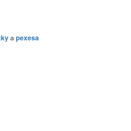
tky
a
pexesa