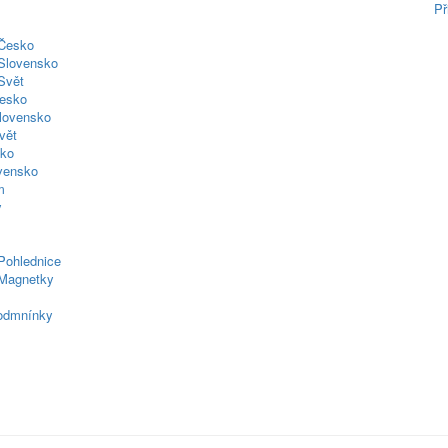
Př
 Česko
Slovensko
Svět
esko
lovensko
vět
sko
ovensko
m
y
Pohlednice
Magnetky
odmnínky