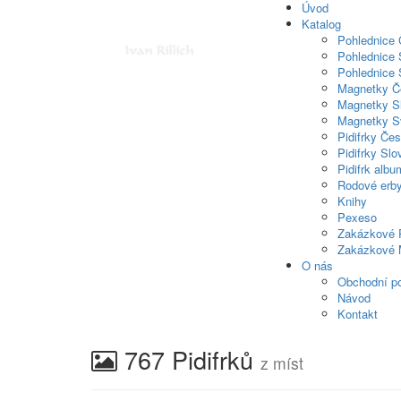
Úvod
Katalog
Pohlednice
Pohlednice 
Pohlednice 
Magnetky Č
Magnetky S
Magnetky S
Pidifrky Če
Pidifrky Sl
Pidifrk albu
Rodové erb
Knihy
Pexeso
Zakázkové 
Zakázkové 
O nás
Obchodní p
Návod
Kontakt
767 Pidifrků
z míst