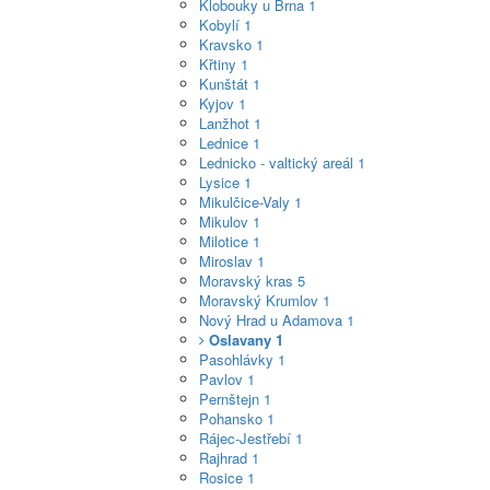
Klobouky u Brna
1
Kobylí
1
Kravsko
1
Křtiny
1
Kunštát
1
Kyjov
1
Lanžhot
1
Lednice
1
Lednicko - valtický areál
1
Lysice
1
Mikulčice-Valy
1
Mikulov
1
Milotice
1
Miroslav
1
Moravský kras
5
Moravský Krumlov
1
Nový Hrad u Adamova
1
Oslavany
1
Pasohlávky
1
Pavlov
1
Pernštejn
1
Pohansko
1
Rájec-Jestřebí
1
Rajhrad
1
Rosice
1