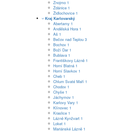
Znojmo
1
Ždánice
1
Židlochovice
1
Kraj Karlovarský
Abertamy
1
Andělská Hora
1
Aš
1
Bečov nad Teplou
3
Bochov
1
Boží Dar
1
Bublava
1
Františkovy Lázně
1
Horní Blatná
1
Horní Slavkov
1
Cheb
1
Chlum Svaté Maří
1
Chodov
1
Chyše
1
Jáchymov
1
Karlovy Vary
1
Klínovec
1
Kraslice
1
Lázně Kynžvart
1
Loket
1
Mariánské Lázně
1