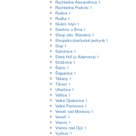
Rozhledna Alexandrova
1
Rozhledna Podvrší
1
Rudice
1
Rudka
1
Skalní mlýn
1
Slavkov u Brna
1
Sloup (okr. Blansko)
1
Sloupsko-šosůvské jeskyně
1
Slup
1
Sokolnice
1
Stará Huť (u Adamova)
1
Strážnice
1
Šatov
1
Šlapanice
1
Těšany
1
Tišnov
1
Uherčice
1
Valtice
1
Velké Opatovice
1
Velké Pavlovice
1
Veselí nad Moravou
1
Veveří
1
Vracov
1
Vranov nad Dyjí
1
Vyškov
1