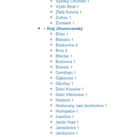
Vysoký Chlumec
1
Vyšší Brod
1
Zlatá Koruna
1
Zvíkov
1
Žumberk
1
Kraj Jihomoravský
Bítov
1
Blansko
1
Boskovice
2
Brno
3
Břeclav
1
Bučovice
1
Bzenec
1
Cornštejn
1
Čejkovice
1
Děvičky
1
Dolní Kounice
1
Dolní Věstonice
1
Hodonín
1
Hrušovany nad Jevišovkou
1
Hustopeče
1
Ivančice
1
Janův hrad
1
Jaroslavice
1
Jevišovice
1