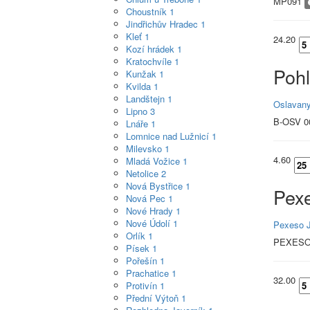
MP091
Choustník
1
Jindřichův Hradec
1
Kleť
1
24.20
Kozí hrádek
1
Kratochvíle
1
Poh
Kunžak
1
Kvilda
1
Landštejn
1
Oslavan
Lipno
3
B-OSV 
Lnáře
1
Lomnice nad Lužnicí
1
Milevsko
1
4.60
Mladá Vožice
1
Netolice
2
Nová Bystřice
1
Pex
Nová Pec
1
Nové Hrady
1
Nové Údolí
1
Pexeso J
Orlík
1
PEXESO
Písek
1
Pořešín
1
Prachatice
1
32.00
Protivín
1
Přední Výtoň
1