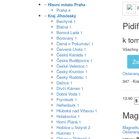
Hlavní město Praha
P
Praha
4
Kraj Jihočeský
Bechyně
1
Pidi
Blatná
1
Borová Lada
1
k to
Borovany
1
Černá v Pošumaví
1
Červená Lhota
1
Všechny
Česká Kanada
1
České Budějovice
1
Zo
České Velenice
1
Český Krumlov
1
Oslavan
Český Rudolec
1
347 - Kr
Dačice
1
Dívčí Kámen
1
Dobrá Voda
1
13.90
Frymburk
1
Helfenburk
1
Hluboká nad Vltavou
1
Mag
Holašovice
1
Horní Planá
1
Hoštice u Volyně
2
Magnetk
Oslavan
Husinec
1
Chlum u Třeboně
1