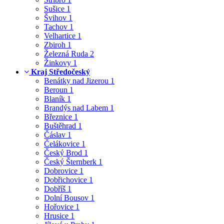
Sušice
1
Švihov
1
Tachov
1
Velhartice
1
Zbiroh
1
Železná Ruda
2
Žinkovy
1
Kraj Středočeský
Benátky nad Jizerou
1
Beroun
1
Blaník
1
Brandýs nad Labem
1
Březnice
1
Buštěhrad
1
Čáslav
1
Čelákovice
1
Český Brod
1
Český Šternberk
1
Dobrovice
1
Dobřichovice
1
Dobříš
1
Dolní Bousov
1
Hořovice
1
Hrusice
1