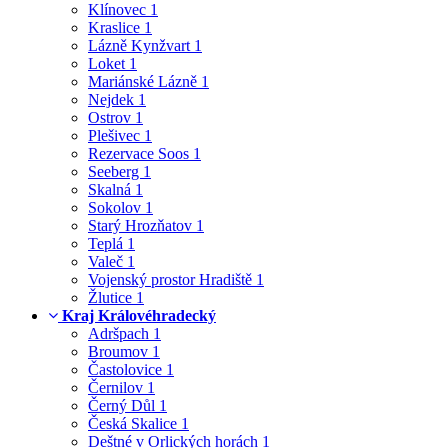
Klínovec
1
Kraslice
1
Lázně Kynžvart
1
Loket
1
Mariánské Lázně
1
Nejdek
1
Ostrov
1
Plešivec
1
Rezervace Soos
1
Seeberg
1
Skalná
1
Sokolov
1
Starý Hrozňatov
1
Teplá
1
Valeč
1
Vojenský prostor Hradiště
1
Žlutice
1
Kraj Královéhradecký
Adršpach
1
Broumov
1
Častolovice
1
Černilov
1
Černý Důl
1
Česká Skalice
1
Deštné v Orlických horách
1