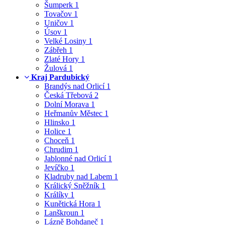
Šumperk
1
Tovačov
1
Uničov
1
Úsov
1
Velké Losiny
1
Zábřeh
1
Zlaté Hory
1
Žulová
1
Kraj Pardubický
Brandýs nad Orlicí
1
Česká Třebová
2
Dolní Morava
1
Heřmanův Městec
1
Hlinsko
1
Holice
1
Choceň
1
Chrudim
1
Jablonné nad Orlicí
1
Jevíčko
1
Kladruby nad Labem
1
Králický Sněžník
1
Králíky
1
Kunětická Hora
1
Lanškroun
1
Lázně Bohdaneč
1