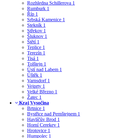
Rozhledna Schillerova
1
Rumburk
1
Říp
1
Srbská Kamenice
1
Stekník
1
Střekov
1
Šluknov
1
Štětí
1
Teplice
1
Terezín
1
Tisá
1
Tolštejn
1
Ústí nad Labem
1
Úštěk
1
Varnsdorf
1
Vejprty
1
Velké Březno
1
Žatec
1
Kraj Vysočina
Brtnice
1
Bystřice nad Pernštejnem
1
Havlíčův Brod
1
Horní Cerekev
1
Hrotovice
1
Humpolec
1