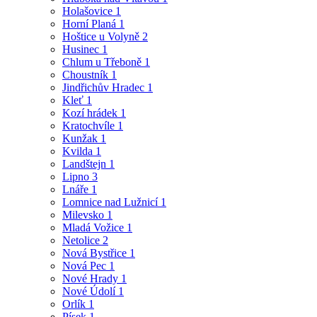
Holašovice
1
Horní Planá
1
Hoštice u Volyně
2
Husinec
1
Chlum u Třeboně
1
Choustník
1
Jindřichův Hradec
1
Kleť
1
Kozí hrádek
1
Kratochvíle
1
Kunžak
1
Kvilda
1
Landštejn
1
Lipno
3
Lnáře
1
Lomnice nad Lužnicí
1
Milevsko
1
Mladá Vožice
1
Netolice
2
Nová Bystřice
1
Nová Pec
1
Nové Hrady
1
Nové Údolí
1
Orlík
1
Písek
1