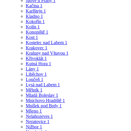
Jílové u Prahy
1
Kačina
1
Karlštejn
1
Kladno
1
Kokořín
1
Kolín
1
Konopiště
1
Kost
1
Kostelec nad Labem
1
Krakovec
1
Kralupy nad Vltavou
1
Křivoklát
1
Kutná Hora
1
Lány
1
Liběchov
1
Loučeň
1
Lysá nad Labem
1
Mělník
1
Mladá Boleslav
1
Mnichovo Hradiště
1
Mníšek pod Brdy
1
Mšeno
1
Nelahozeves
1
Neratovice
1
Nižbor
1