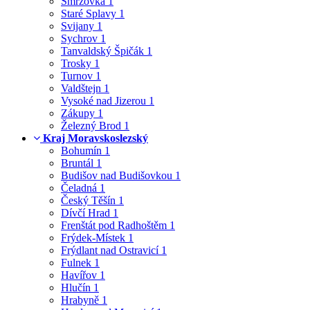
Smržovka
1
Staré Splavy
1
Svijany
1
Sychrov
1
Tanvaldský Špičák
1
Trosky
1
Turnov
1
Valdštejn
1
Vysoké nad Jizerou
1
Zákupy
1
Železný Brod
1
Kraj Moravskoslezský
Bohumín
1
Bruntál
1
Budišov nad Budišovkou
1
Čeladná
1
Český Těšín
1
Dívčí Hrad
1
Frenštát pod Radhoštěm
1
Frýdek-Místek
1
Frýdlant nad Ostravicí
1
Fulnek
1
Havířov
1
Hlučín
1
Hrabyně
1