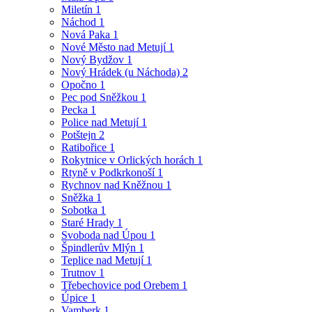
Miletín
1
Náchod
1
Nová Paka
1
Nové Město nad Metují
1
Nový Bydžov
1
Nový Hrádek (u Náchoda)
2
Opočno
1
Pec pod Sněžkou
1
Pecka
1
Police nad Metují
1
Potštejn
2
Ratibořice
1
Rokytnice v Orlických horách
1
Rtyně v Podkrkonoší
1
Rychnov nad Kněžnou
1
Sněžka
1
Sobotka
1
Staré Hrady
1
Svoboda nad Úpou
1
Špindlerův Mlýn
1
Teplice nad Metují
1
Trutnov
1
Třebechovice pod Orebem
1
Úpice
1
Vamberk
1