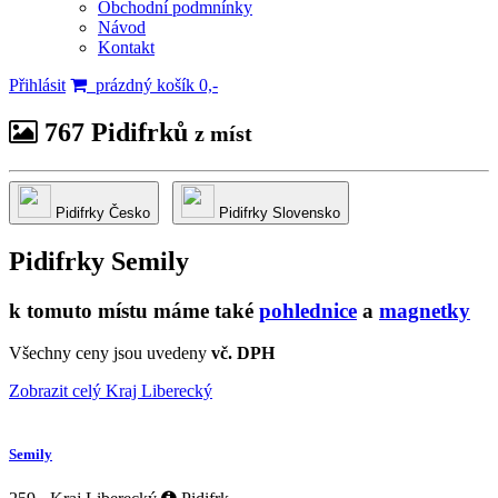
Obchodní podmnínky
Návod
Kontakt
Přihlásit
prázdný košík 0,-
767 Pidifrků
z míst
Pidifrky Česko
Pidifrky Slovensko
Pidifrky
Semily
k tomuto místu máme také
pohlednice
a
magnetky
Všechny ceny jsou uvedeny
vč. DPH
Zobrazit celý Kraj Liberecký
Semily