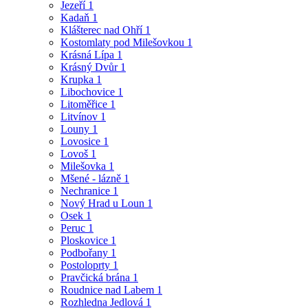
Jezeří
1
Kadaň
1
Klášterec nad Ohří
1
Kostomlaty pod Milešovkou
1
Krásná Lípa
1
Krásný Dvůr
1
Krupka
1
Libochovice
1
Litoměřice
1
Litvínov
1
Louny
1
Lovosice
1
Lovoš
1
Milešovka
1
Mšené - lázně
1
Nechranice
1
Nový Hrad u Loun
1
Osek
1
Peruc
1
Ploskovice
1
Podbořany
1
Postoloprty
1
Pravčická brána
1
Roudnice nad Labem
1
Rozhledna Jedlová
1