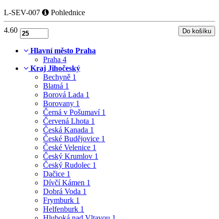
L-SEV-007
Pohlednice
4.60
Hlavní město Praha
Praha
4
Kraj Jihočeský
Bechyně
1
Blatná
1
Borová Lada
1
Borovany
1
Černá v Pošumaví
1
Červená Lhota
1
Česká Kanada
1
České Budějovice
1
České Velenice
1
Český Krumlov
1
Český Rudolec
1
Dačice
1
Dívčí Kámen
1
Dobrá Voda
1
Frymburk
1
Helfenburk
1
Hluboká nad Vltavou
1