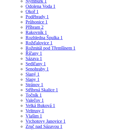
Nymburk
1
Odolena Voda
1
Okoř
1
Poděbrady
1
Průhonice
1
Příbram
2
Rakovník
1
Rozhledna Špulka
1
Rožďalovice
1
Rožmitál pod Třemšínem
1
Říčany
1
Sázava
1
Sedlčany
1
Senohraby
1
Slaný
1
Slapy
1
Stránov
1
Stříbrná Skalice
1
Točník
1
Valečov
1
Velká Buková
1
Veltrusy
1
Vlašim
1
Vrchotovy Janovice
1
Zruč nad Sázavou
1