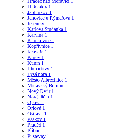
Hradec nad Moravicí
1
Hukvaldy
1
Jablunkov
1
Janovice u Rýmařova
1
Jeseníky
1
Karlova Studánka
1
Karviná
1
Klimkovice
1
Kopřivnice
1
Kravaře
1
Krnov
1
Kunín
1
Linhartovy
1
Lysá hora
1
Město Albrechtice
1
Moravský Beroun
1
Nový Dvůr
1
Nový Jičín
1
Opava
1
Orlová
1
Ostrava
1
Paskov
1
Praděd
1
Příbor
1
Pustevny
1