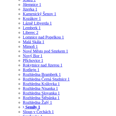
Jilemnice
1
Jizerka
1
Kamenický Šenov
1
Kozákov
1
Lázně Libverda
1
Lemberk
1
Liberec
2
Lomnice nad Popelkou
1
Malá Skála
1
Mimoň
1
Nové Město pod Smrkem
1
Nový Bor
1
Příchovice
1
Rokytnice nad Jizerou
1
Rotštejn
1
Rozhledna Bramberk
1
Rozhledna Černá Studnice
1
Rozhledna Královka
1
Rozhledna Nisanka
1
Rozhledna Slovanka
1
Rozhledna Štěpánka
1
Rozhledna Žalý
1
Semily
1
Sloup v Čechách
1