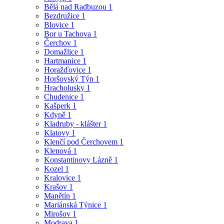
Bělá nad Radbuzou
1
Bezdružice
1
Blovice
1
Bor u Tachova
1
Čerchov
1
Domažlice
1
Hartmanice
1
Horažďovice
1
Horšovský Týn
1
Hracholusky
1
Chudenice
1
Kašperk
1
Kdyně
1
Kladruby - klášter
1
Klatovy
1
Klenčí pod Čerchovem
1
Klenová
1
Konstantinovy Lázně
1
Kozel
1
Kralovice
1
Krašov
1
Manětín
1
Mariánská Týnice
1
Mirošov
1
Modrava
1