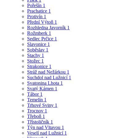
Pořešín
1
Prachatice
1
Protivín
1
Přední Výtoň
1
Rozhledna Javorník
1
Rožmberk
1
Sedlec Prčice
1
Slavonice
1
Soběslav
1
Stachy
1
Stožec
1
Strakonice
1
Stráž nad Nežárkou
1
Suchdol nad Lužnicí
1
Svatonina Lhota
1
Svatý Kámen
1
Tábor
1
Temelín
1
Trhové Sviny
1
Trocnov
1
Třeboň
1
Třístoličník
1
Týn nad Vltavou
1
Veselí nad Lužnicí
1