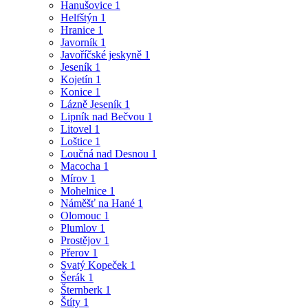
Hanušovice
1
Helfštýn
1
Hranice
1
Javorník
1
Javoříčské jeskyně
1
Jeseník
1
Kojetín
1
Konice
1
Lázně Jeseník
1
Lipník nad Bečvou
1
Litovel
1
Loštice
1
Loučná nad Desnou
1
Macocha
1
Mírov
1
Mohelnice
1
Náměšť na Hané
1
Olomouc
1
Plumlov
1
Prostějov
1
Přerov
1
Svatý Kopeček
1
Šerák
1
Šternberk
1
Štíty
1