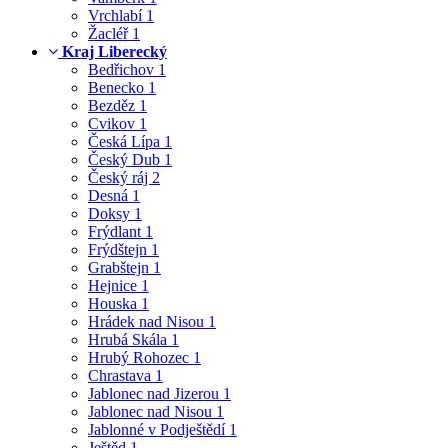
Vrchlabí
1
Žacléř
1
Kraj Liberecký
Bedřichov
1
Benecko
1
Bezděz
1
Cvikov
1
Česká Lípa
1
Český Dub
1
Český ráj
2
Desná
1
Doksy
1
Frýdlant
1
Frýdštejn
1
Grabštejn
1
Hejnice
1
Houska
1
Hrádek nad Nisou
1
Hrubá Skála
1
Hrubý Rohozec
1
Chrastava
1
Jablonec nad Jizerou
1
Jablonec nad Nisou
1
Jablonné v Podještědí
1
Ještěd
1