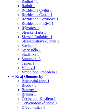
Radhošť
1
Raduň
1
Rozhledna Cvilín
1
Rozhledna Čartak
1
Rozhledna Kozubová
1
Rozhledna Prašivá
1
Rýmařov
1
Slezská Harta
1
Slezské Rudoltice
1
Slezskoostravský hrad
1
Sovinec
1
Starý Jičín
1
Studénka
1
Štramberk
3
Třinec
1
Vítkov
1
Vrbno pod Pradědem
1
Kraj Olomoucký
Biskupská kupa
1
Bludov
1
Bouzov
1
Branná
1
Čechy pod Kosířem
1
Červenohorské sedlo
1
Dřevohostice
1