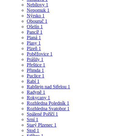
Nebílovy
1
Nepomuk
1
Nýrsko
1
Obouruč
1
Ošelín
1
Pancíř
1
Planá
1
Plasy
1
Plzeň
1
Poběžovice
1
Prášily
1
Přeštice
1
Přimda
1
Puclice
1
Rabí
1
Rabštejn nad Střelou
1
Radyně
1
Rokycany
1
Rozhledna Poledník
1
Rozhledna Svatobor
1
Spálené Poříčí
1
Srní
1
Starý Plzenec
1
Stod
1
Stříbro
1