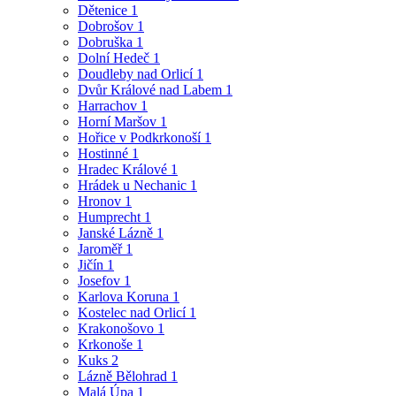
Dětenice
1
Dobrošov
1
Dobruška
1
Dolní Hedeč
1
Doudleby nad Orlicí
1
Dvůr Králové nad Labem
1
Harrachov
1
Horní Maršov
1
Hořice v Podkrkonoší
1
Hostinné
1
Hradec Králové
1
Hrádek u Nechanic
1
Hronov
1
Humprecht
1
Janské Lázně
1
Jaroměř
1
Jičín
1
Josefov
1
Karlova Koruna
1
Kostelec nad Orlicí
1
Krakonošovo
1
Krkonoše
1
Kuks
2
Lázně Bělohrad
1
Malá Úpa
1