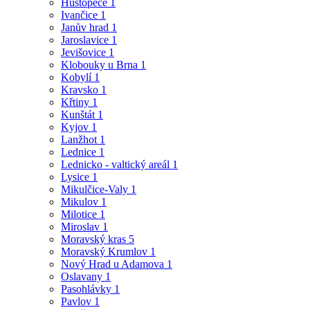
Hustopeče
1
Ivančice
1
Janův hrad
1
Jaroslavice
1
Jevišovice
1
Klobouky u Brna
1
Kobylí
1
Kravsko
1
Křtiny
1
Kunštát
1
Kyjov
1
Lanžhot
1
Lednice
1
Lednicko - valtický areál
1
Lysice
1
Mikulčice-Valy
1
Mikulov
1
Milotice
1
Miroslav
1
Moravský kras
5
Moravský Krumlov
1
Nový Hrad u Adamova
1
Oslavany
1
Pasohlávky
1
Pavlov
1