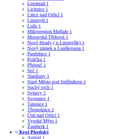
Letohrad
1
Lichnice
1
Litice nad Orlicí
1
Litomyšl
1
Luže
1
Mikroregion Maštale
1
Moravská Třebová
1
Nové Hrady ( u Litomyšle)
1
Nový zámek u Lanškrouna
1
Pardubice
1
Polička
1
Přelouč
1
Seč
1
Slatiňany
1
Staré Město pod Sněžníkem
1
Suchý vrch
1
Svitavy
1
Svojanov
1
Tatenice
1
Třemošnice
2
Ústí nad Orlicí
1
Vysoké Mýto
1
Žamberk
1
Kraj Plzeňský
Antýgl
1