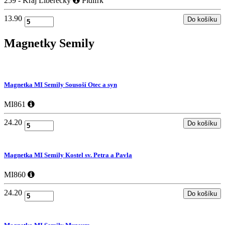
259 - Kraj Liberecký
Pidifrk
13.90
Magnetky
Semily
Magnetka MI Semily Sousoší Otec a syn
MI861
24.20
Magnetka MI Semily Kostel sv. Petra a Pavla
MI860
24.20