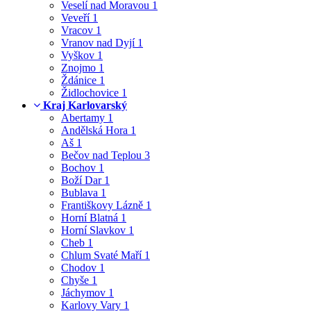
Veselí nad Moravou
1
Veveří
1
Vracov
1
Vranov nad Dyjí
1
Vyškov
1
Znojmo
1
Ždánice
1
Židlochovice
1
Kraj Karlovarský
Abertamy
1
Andělská Hora
1
Aš
1
Bečov nad Teplou
3
Bochov
1
Boží Dar
1
Bublava
1
Františkovy Lázně
1
Horní Blatná
1
Horní Slavkov
1
Cheb
1
Chlum Svaté Maří
1
Chodov
1
Chyše
1
Jáchymov
1
Karlovy Vary
1