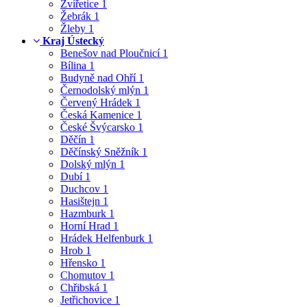
Zvířetice
1
Žebrák
1
Žleby
1
Kraj Ústecký
Benešov nad Ploučnicí
1
Bílina
1
Budyně nad Ohří
1
Černodolský mlýn
1
Červený Hrádek
1
Česká Kamenice
1
České Švýcarsko
1
Děčín
1
Děčínský Sněžník
1
Dolský mlýn
1
Dubí
1
Duchcov
1
Hasištejn
1
Hazmburk
1
Horní Hrad
1
Hrádek Helfenburk
1
Hrob
1
Hřensko
1
Chomutov
1
Chřibská
1
Jetřichovice
1