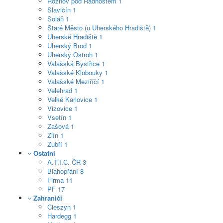
Rožnov pod Radhoštěm
1
Slavičín
1
Soláň
1
Staré Město (u Uherského Hradiště)
1
Uherské Hradiště
1
Uherský Brod
1
Uherský Ostroh
1
Valašská Bystřice
1
Valašské Klobouky
1
Valašské Meziříčí
1
Velehrad
1
Velké Karlovice
1
Vizovice
1
Vsetín
1
Zašová
1
Zlín
1
Zubří
1
Ostatní
A.T.I.C. ČR
3
Blahopřání
8
Firma
11
PF
17
Zahraničí
Cieszyn
1
Hardegg
1