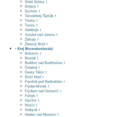
Staré Splavy
1
Svijany
1
Sychrov
1
Tanvaldský Špičák
1
Trosky
1
Turnov
1
Valdštejn
1
Vysoké nad Jizerou
1
Zákupy
1
Železný Brod
1
Kraj Moravskoslezský
Bohumín
1
Bruntál
1
Budišov nad Budišovkou
1
Čeladná
1
Český Těšín
1
Dívčí Hrad
1
Frenštát pod Radhoštěm
1
Frýdek-Místek
1
Frýdlant nad Ostravicí
1
Fulnek
1
Havířov
1
Hlučín
1
Hrabyně
1
Hradec nad Moravicí
1