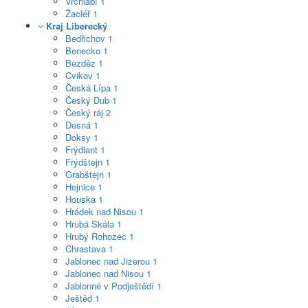
Vrchlabí
1
Žacléř
1
Kraj Liberecký
Bedřichov
1
Benecko
1
Bezděz
1
Cvikov
1
Česká Lípa
1
Český Dub
1
Český ráj
2
Desná
1
Doksy
1
Frýdlant
1
Frýdštejn
1
Grabštejn
1
Hejnice
1
Houska
1
Hrádek nad Nisou
1
Hrubá Skála
1
Hrubý Rohozec
1
Chrastava
1
Jablonec nad Jizerou
1
Jablonec nad Nisou
1
Jablonné v Podještědí
1
Ještěd
1