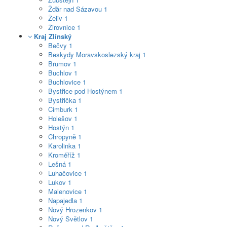
Žďár nad Sázavou
1
Želiv
1
Žirovnice
1
Kraj Zlínský
Bečvy
1
Beskydy Moravskoslezský kraj
1
Brumov
1
Buchlov
1
Buchlovice
1
Bystřice pod Hostýnem
1
Bystřička
1
Cimburk
1
Holešov
1
Hostýn
1
Chropyně
1
Karolinka
1
Kroměříž
1
Lešná
1
Luhačovice
1
Lukov
1
Malenovice
1
Napajedla
1
Nový Hrozenkov
1
Nový Světlov
1