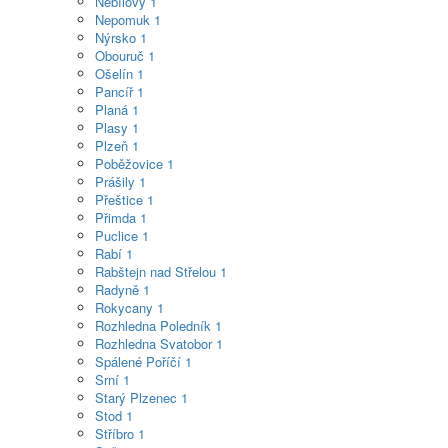
Nebílovy
1
Nepomuk
1
Nýrsko
1
Obouruč
1
Ošelín
1
Pancíř
1
Planá
1
Plasy
1
Plzeň
1
Poběžovice
1
Prášily
1
Přeštice
1
Přimda
1
Puclice
1
Rabí
1
Rabštejn nad Střelou
1
Radyně
1
Rokycany
1
Rozhledna Poledník
1
Rozhledna Svatobor
1
Spálené Poříčí
1
Srní
1
Starý Plzenec
1
Stod
1
Stříbro
1