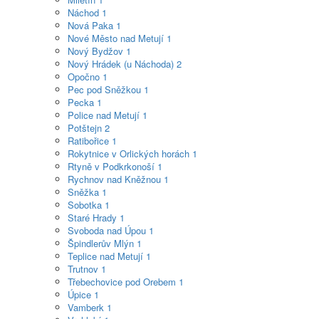
Náchod
1
Nová Paka
1
Nové Město nad Metují
1
Nový Bydžov
1
Nový Hrádek (u Náchoda)
2
Opočno
1
Pec pod Sněžkou
1
Pecka
1
Police nad Metují
1
Potštejn
2
Ratibořice
1
Rokytnice v Orlických horách
1
Rtyně v Podkrkonoší
1
Rychnov nad Kněžnou
1
Sněžka
1
Sobotka
1
Staré Hrady
1
Svoboda nad Úpou
1
Špindlerův Mlýn
1
Teplice nad Metují
1
Trutnov
1
Třebechovice pod Orebem
1
Úpice
1
Vamberk
1