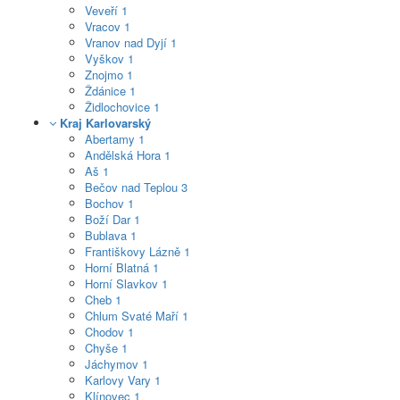
Veveří
1
Vracov
1
Vranov nad Dyjí
1
Vyškov
1
Znojmo
1
Ždánice
1
Židlochovice
1
Kraj Karlovarský
Abertamy
1
Andělská Hora
1
Aš
1
Bečov nad Teplou
3
Bochov
1
Boží Dar
1
Bublava
1
Františkovy Lázně
1
Horní Blatná
1
Horní Slavkov
1
Cheb
1
Chlum Svaté Maří
1
Chodov
1
Chyše
1
Jáchymov
1
Karlovy Vary
1
Klínovec
1