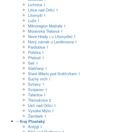
Lichnice
1
Litice nad Orlicí
1
Litomyšl
1
Luže
1
Mikroregion Maštale
1
Moravská Třebová
1
Nové Hrady ( u Litomyšle)
1
Nový zámek u Lanškrouna
1
Pardubice
1
Polička
1
Přelouč
1
Seč
1
Slatiňany
1
Staré Město pod Sněžníkem
1
Suchý vrch
1
Svitavy
1
Svojanov
1
Tatenice
1
Třemošnice
2
Ústí nad Orlicí
1
Vysoké Mýto
1
Žamberk
1
Kraj Plzeňský
Antýgl
1
Bělá nad Radbuzou
1