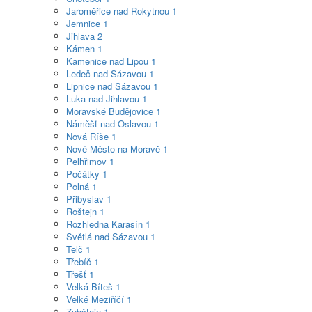
Jaroměřice nad Rokytnou
1
Jemnice
1
Jihlava
2
Kámen
1
Kamenice nad Lipou
1
Ledeč nad Sázavou
1
Lipnice nad Sázavou
1
Luka nad Jihlavou
1
Moravské Budějovice
1
Náměšť nad Oslavou
1
Nová Říše
1
Nové Město na Moravě
1
Pelhřimov
1
Počátky
1
Polná
1
Přibyslav
1
Roštejn
1
Rozhledna Karasín
1
Světlá nad Sázavou
1
Telč
1
Třebíč
1
Třešť
1
Velká Bíteš
1
Velké Meziříčí
1
Zubštejn
1