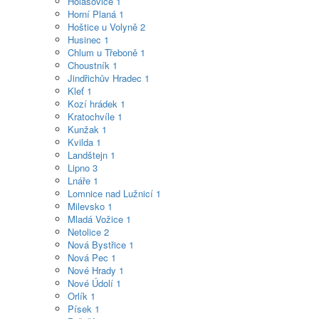
Holašovice
1
Horní Planá
1
Hoštice u Volyně
2
Husinec
1
Chlum u Třeboně
1
Choustník
1
Jindřichův Hradec
1
Kleť
1
Kozí hrádek
1
Kratochvíle
1
Kunžak
1
Kvilda
1
Landštejn
1
Lipno
3
Lnáře
1
Lomnice nad Lužnicí
1
Milevsko
1
Mladá Vožice
1
Netolice
2
Nová Bystřice
1
Nová Pec
1
Nové Hrady
1
Nové Údolí
1
Orlík
1
Písek
1