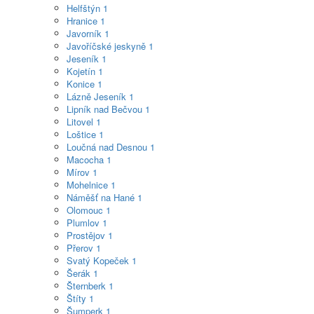
Helfštýn
1
Hranice
1
Javorník
1
Javoříčské jeskyně
1
Jeseník
1
Kojetín
1
Konice
1
Lázně Jeseník
1
Lipník nad Bečvou
1
Litovel
1
Loštice
1
Loučná nad Desnou
1
Macocha
1
Mírov
1
Mohelnice
1
Náměšť na Hané
1
Olomouc
1
Plumlov
1
Prostějov
1
Přerov
1
Svatý Kopeček
1
Šerák
1
Šternberk
1
Štíty
1
Šumperk
1