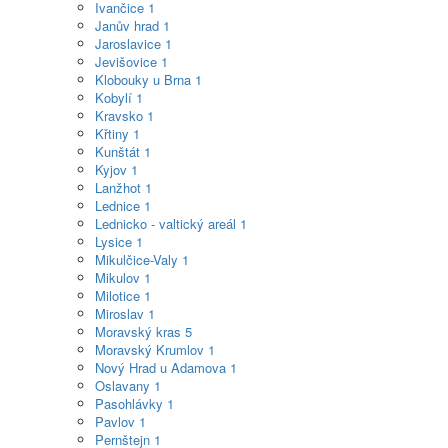
Ivančice
1
Janův hrad
1
Jaroslavice
1
Jevišovice
1
Klobouky u Brna
1
Kobylí
1
Kravsko
1
Křtiny
1
Kunštát
1
Kyjov
1
Lanžhot
1
Lednice
1
Lednicko - valtický areál
1
Lysice
1
Mikulčice-Valy
1
Mikulov
1
Milotice
1
Miroslav
1
Moravský kras
5
Moravský Krumlov
1
Nový Hrad u Adamova
1
Oslavany
1
Pasohlávky
1
Pavlov
1
Pernštejn
1