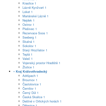
Kraslice
1
Lázně Kynžvart
1
Loket
1
Mariánské Lázně
1
Nejdek
1
Ostrov
1
Plešivec
1
Rezervace Soos
1
Seeberg
1
Skalná
1
Sokolov
1
Starý Hrozňatov
1
Teplá
1
Valeč
1
Vojenský prostor Hradiště
1
Žlutice
1
Kraj Královéhradecký
Adršpach
1
Broumov
1
Častolovice
1
Černilov
1
Černý Důl
1
Česká Skalice
1
Deštné v Orlických horách
1
Dětenice
1