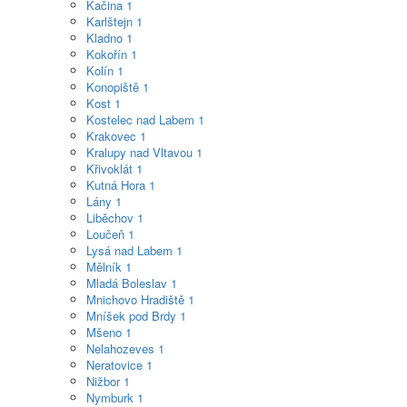
Kačina
1
Karlštejn
1
Kladno
1
Kokořín
1
Kolín
1
Konopiště
1
Kost
1
Kostelec nad Labem
1
Krakovec
1
Kralupy nad Vltavou
1
Křivoklát
1
Kutná Hora
1
Lány
1
Liběchov
1
Loučeň
1
Lysá nad Labem
1
Mělník
1
Mladá Boleslav
1
Mnichovo Hradiště
1
Mníšek pod Brdy
1
Mšeno
1
Nelahozeves
1
Neratovice
1
Nižbor
1
Nymburk
1