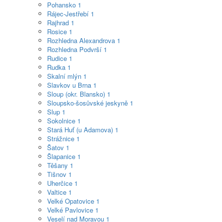
Pohansko
1
Rájec-Jestřebí
1
Rajhrad
1
Rosice
1
Rozhledna Alexandrova
1
Rozhledna Podvrší
1
Rudice
1
Rudka
1
Skalní mlýn
1
Slavkov u Brna
1
Sloup (okr. Blansko)
1
Sloupsko-šosůvské jeskyně
1
Slup
1
Sokolnice
1
Stará Huť (u Adamova)
1
Strážnice
1
Šatov
1
Šlapanice
1
Těšany
1
Tišnov
1
Uherčice
1
Valtice
1
Velké Opatovice
1
Velké Pavlovice
1
Veselí nad Moravou
1