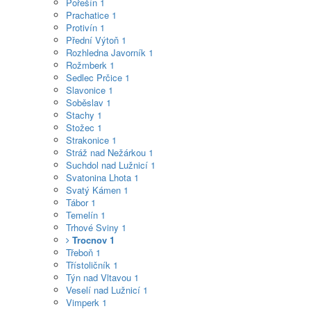
Pořešín
1
Prachatice
1
Protivín
1
Přední Výtoň
1
Rozhledna Javorník
1
Rožmberk
1
Sedlec Prčice
1
Slavonice
1
Soběslav
1
Stachy
1
Stožec
1
Strakonice
1
Stráž nad Nežárkou
1
Suchdol nad Lužnicí
1
Svatonina Lhota
1
Svatý Kámen
1
Tábor
1
Temelín
1
Trhové Sviny
1
Trocnov
1
Třeboň
1
Třístoličník
1
Týn nad Vltavou
1
Veselí nad Lužnicí
1
Vimperk
1