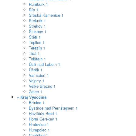
Rumburk
1
Říp
1
Srbská Kamenice
1
Stekník
1
Střekov
1
Šluknov
1
Štětí
1
Teplice
1
Terezín
1
Tisá
1
Tolštejn
1
Ústí nad Labem
1
Úštěk
1
Varnsdorf
1
Vejprty
1
Velké Březno
1
Žatec
1
Kraj Vysočina
Brtnice
1
Bystřice nad Pernštejnem
1
Havlíčův Brod
1
Horní Cerekev
1
Hrotovice
1
Humpolec
1
Chotěboř
1