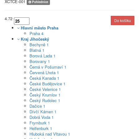
XCTCE-001
Pohlednice
4.72
Hlavní město Praha
Praha
4
Kraj Jihočeský
Bechyně
1
Blatná
1
Borová Lada
1
Borovany
1
Černá v Pošumaví
1
Červená Lhota
1
Česká Kanada
1
České Budějovice
1
České Velenice
1
Český Krumlov
1
Český Rudolec
1
Dačice
1
Dívčí Kámen
1
Dobrá Voda
1
Frymburk
1
Helfenburk
1
Hluboká nad Vltavou
1