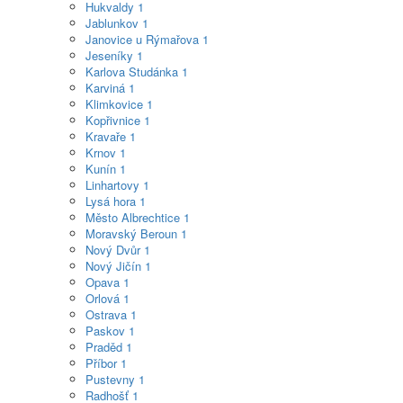
Hukvaldy
1
Jablunkov
1
Janovice u Rýmařova
1
Jeseníky
1
Karlova Studánka
1
Karviná
1
Klimkovice
1
Kopřivnice
1
Kravaře
1
Krnov
1
Kunín
1
Linhartovy
1
Lysá hora
1
Město Albrechtice
1
Moravský Beroun
1
Nový Dvůr
1
Nový Jičín
1
Opava
1
Orlová
1
Ostrava
1
Paskov
1
Praděd
1
Příbor
1
Pustevny
1
Radhošť
1