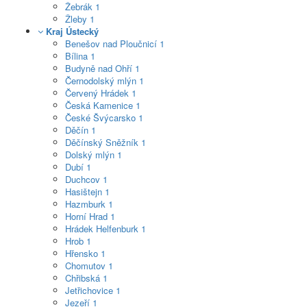
Žebrák
1
Žleby
1
Kraj Ústecký
Benešov nad Ploučnicí
1
Bílina
1
Budyně nad Ohří
1
Černodolský mlýn
1
Červený Hrádek
1
Česká Kamenice
1
České Švýcarsko
1
Děčín
1
Děčínský Sněžník
1
Dolský mlýn
1
Dubí
1
Duchcov
1
Hasištejn
1
Hazmburk
1
Horní Hrad
1
Hrádek Helfenburk
1
Hrob
1
Hřensko
1
Chomutov
1
Chřibská
1
Jetřichovice
1
Jezeří
1