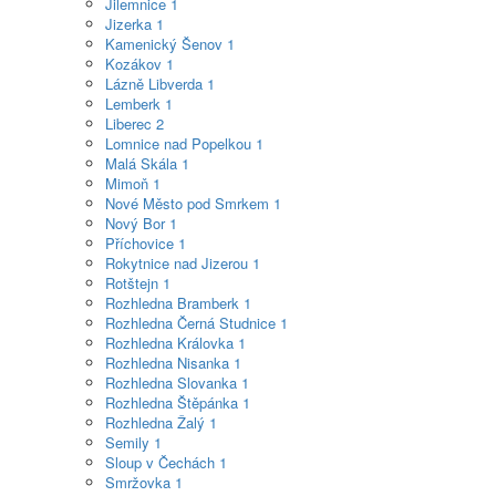
Jilemnice
1
Jizerka
1
Kamenický Šenov
1
Kozákov
1
Lázně Libverda
1
Lemberk
1
Liberec
2
Lomnice nad Popelkou
1
Malá Skála
1
Mimoň
1
Nové Město pod Smrkem
1
Nový Bor
1
Příchovice
1
Rokytnice nad Jizerou
1
Rotštejn
1
Rozhledna Bramberk
1
Rozhledna Černá Studnice
1
Rozhledna Královka
1
Rozhledna Nisanka
1
Rozhledna Slovanka
1
Rozhledna Štěpánka
1
Rozhledna Žalý
1
Semily
1
Sloup v Čechách
1
Smržovka
1