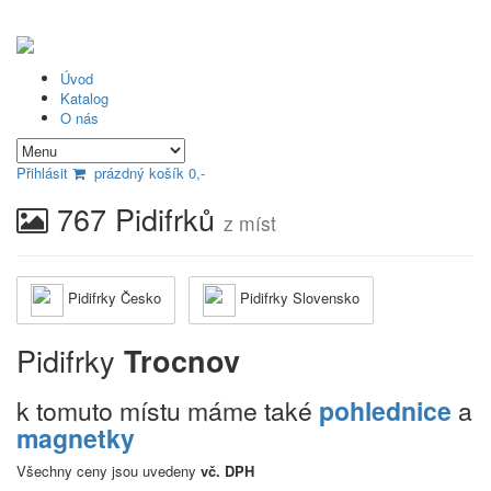
Úvod
Katalog
O nás
Přihlásit
prázdný košík 0,-
767 Pidifrků
z míst
Pidifrky Česko
Pidifrky Slovensko
Pidifrky
Trocnov
k tomuto místu máme také
pohlednice
a
magnetky
Všechny ceny jsou uvedeny
vč. DPH