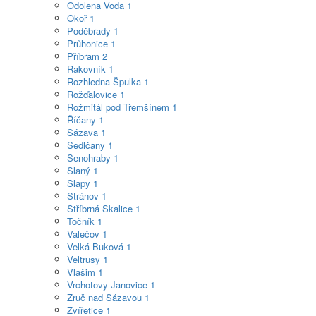
Odolena Voda
1
Okoř
1
Poděbrady
1
Průhonice
1
Příbram
2
Rakovník
1
Rozhledna Špulka
1
Rožďalovice
1
Rožmitál pod Třemšínem
1
Říčany
1
Sázava
1
Sedlčany
1
Senohraby
1
Slaný
1
Slapy
1
Stránov
1
Stříbrná Skalice
1
Točník
1
Valečov
1
Velká Buková
1
Veltrusy
1
Vlašim
1
Vrchotovy Janovice
1
Zruč nad Sázavou
1
Zvířetice
1