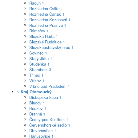
Raduň
1
Rozhledna Cvilín
1
Rozhledna Čartak
1
Rozhledna Kozubová
1
Rozhledna Prašivá
1
Rýmařov
1
Slezská Harta
1
Slezské Rudoltice
1
Slezskoostravský hrad
1
Sovinec
1
Starý Jičín
1
Studénka
1
Štramberk
3
Třinec
1
Vítkov
1
Vrbno pod Pradědem
1
Kraj Olomoucký
Biskupská kupa
1
Bludov
1
Bouzov
1
Branná
1
Čechy pod Kosířem
1
Červenohorské sedlo
1
Dřevohostice
1
Hanušovice
1