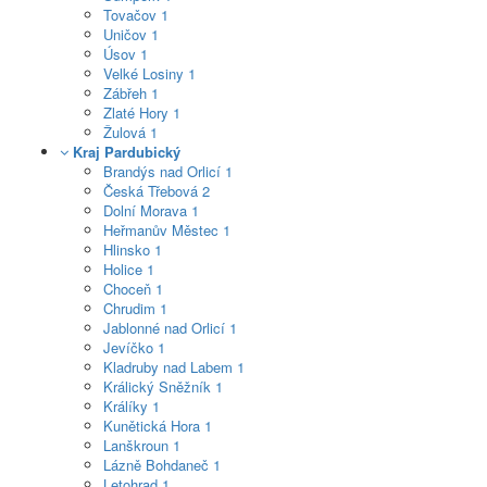
Tovačov
1
Uničov
1
Úsov
1
Velké Losiny
1
Zábřeh
1
Zlaté Hory
1
Žulová
1
Kraj Pardubický
Brandýs nad Orlicí
1
Česká Třebová
2
Dolní Morava
1
Heřmanův Městec
1
Hlinsko
1
Holice
1
Choceň
1
Chrudim
1
Jablonné nad Orlicí
1
Jevíčko
1
Kladruby nad Labem
1
Králický Sněžník
1
Králíky
1
Kunětická Hora
1
Lanškroun
1
Lázně Bohdaneč
1
Letohrad
1