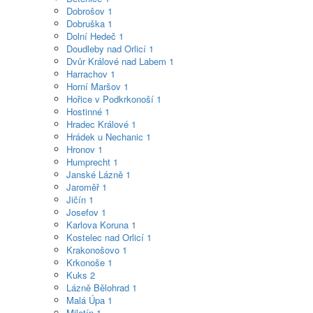
Dobrošov
1
Dobruška
1
Dolní Hedeč
1
Doudleby nad Orlicí
1
Dvůr Králové nad Labem
1
Harrachov
1
Horní Maršov
1
Hořice v Podkrkonoší
1
Hostinné
1
Hradec Králové
1
Hrádek u Nechanic
1
Hronov
1
Humprecht
1
Janské Lázně
1
Jaroměř
1
Jičín
1
Josefov
1
Karlova Koruna
1
Kostelec nad Orlicí
1
Krakonošovo
1
Krkonoše
1
Kuks
2
Lázně Bělohrad
1
Malá Úpa
1
Miletín
1