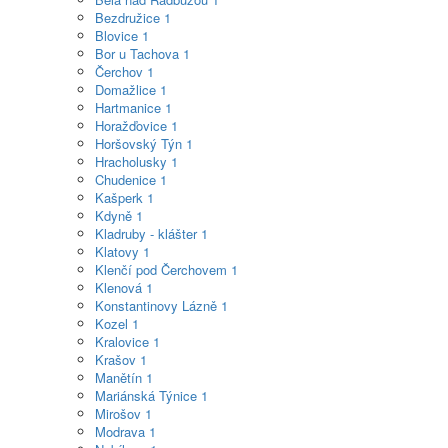
Bezdružice
1
Blovice
1
Bor u Tachova
1
Čerchov
1
Domažlice
1
Hartmanice
1
Horažďovice
1
Horšovský Týn
1
Hracholusky
1
Chudenice
1
Kašperk
1
Kdyně
1
Kladruby - klášter
1
Klatovy
1
Klenčí pod Čerchovem
1
Klenová
1
Konstantinovy Lázně
1
Kozel
1
Kralovice
1
Krašov
1
Manětín
1
Mariánská Týnice
1
Mirošov
1
Modrava
1