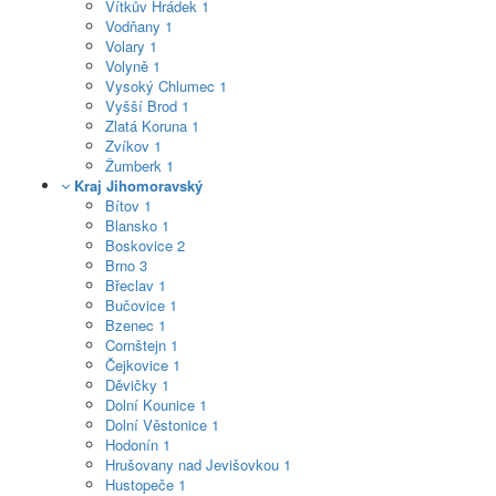
Vítkův Hrádek
1
Vodňany
1
Volary
1
Volyně
1
Vysoký Chlumec
1
Vyšší Brod
1
Zlatá Koruna
1
Zvíkov
1
Žumberk
1
Kraj Jihomoravský
Bítov
1
Blansko
1
Boskovice
2
Brno
3
Břeclav
1
Bučovice
1
Bzenec
1
Cornštejn
1
Čejkovice
1
Děvičky
1
Dolní Kounice
1
Dolní Věstonice
1
Hodonín
1
Hrušovany nad Jevišovkou
1
Hustopeče
1