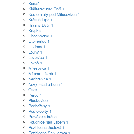
Kadaň
1
Klášterec nad Ohří
1
Kostomlaty pod Milešovkou
1
Krásná Lípa
1
Krásný Dvůr
1
Krupka
1
Libochovice
1
Litoměřice
1
Litvínov
1
Louny
1
Lovosice
1
Lovoš
1
Milešovka
1
Mšené - lázně
1
Nechranice
1
Nový Hrad u Loun
1
Osek
1
Peruc
1
Ploskovice
1
Podbořany
1
Postoloprty
1
Pravčická brána
1
Roudnice nad Labem
1
Rozhledna Jedlová
1
Rozhledna Schillerova
1