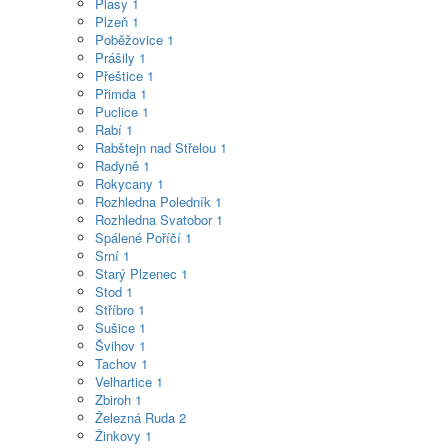
Plasy
1
Plzeň
1
Poběžovice
1
Prášily
1
Přeštice
1
Přimda
1
Puclice
1
Rabí
1
Rabštejn nad Střelou
1
Radyně
1
Rokycany
1
Rozhledna Poledník
1
Rozhledna Svatobor
1
Spálené Poříčí
1
Srní
1
Starý Plzenec
1
Stod
1
Stříbro
1
Sušice
1
Švihov
1
Tachov
1
Velhartice
1
Zbiroh
1
Železná Ruda
2
Žinkovy
1