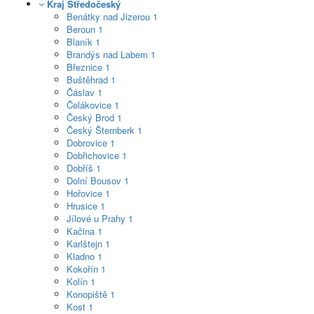
Kraj Středočeský
Benátky nad Jizerou
1
Beroun
1
Blaník
1
Brandýs nad Labem
1
Březnice
1
Buštěhrad
1
Čáslav
1
Čelákovice
1
Český Brod
1
Český Šternberk
1
Dobrovice
1
Dobřichovice
1
Dobříš
1
Dolní Bousov
1
Hořovice
1
Hrusice
1
Jílové u Prahy
1
Kačina
1
Karlštejn
1
Kladno
1
Kokořín
1
Kolín
1
Konopiště
1
Kost
1