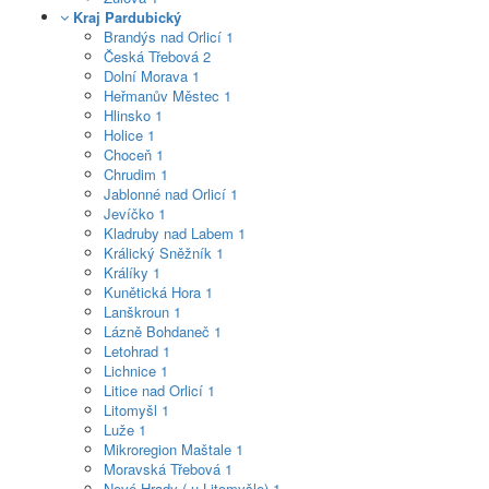
Kraj Pardubický
Brandýs nad Orlicí
1
Česká Třebová
2
Dolní Morava
1
Heřmanův Městec
1
Hlinsko
1
Holice
1
Choceň
1
Chrudim
1
Jablonné nad Orlicí
1
Jevíčko
1
Kladruby nad Labem
1
Králický Sněžník
1
Králíky
1
Kunětická Hora
1
Lanškroun
1
Lázně Bohdaneč
1
Letohrad
1
Lichnice
1
Litice nad Orlicí
1
Litomyšl
1
Luže
1
Mikroregion Maštale
1
Moravská Třebová
1
Nové Hrady ( u Litomyšle)
1