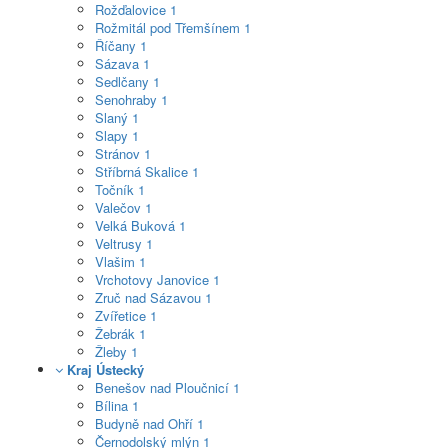
Rožďalovice
1
Rožmitál pod Třemšínem
1
Říčany
1
Sázava
1
Sedlčany
1
Senohraby
1
Slaný
1
Slapy
1
Stránov
1
Stříbrná Skalice
1
Točník
1
Valečov
1
Velká Buková
1
Veltrusy
1
Vlašim
1
Vrchotovy Janovice
1
Zruč nad Sázavou
1
Zvířetice
1
Žebrák
1
Žleby
1
Kraj Ústecký
Benešov nad Ploučnicí
1
Bílina
1
Budyně nad Ohří
1
Černodolský mlýn
1