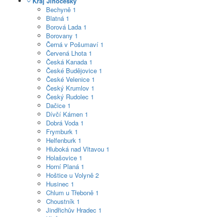
Kraj Jihočeský
Bechyně
1
Blatná
1
Borová Lada
1
Borovany
1
Černá v Pošumaví
1
Červená Lhota
1
Česká Kanada
1
České Budějovice
1
České Velenice
1
Český Krumlov
1
Český Rudolec
1
Dačice
1
Dívčí Kámen
1
Dobrá Voda
1
Frymburk
1
Helfenburk
1
Hluboká nad Vltavou
1
Holašovice
1
Horní Planá
1
Hoštice u Volyně
2
Husinec
1
Chlum u Třeboně
1
Choustník
1
Jindřichův Hradec
1