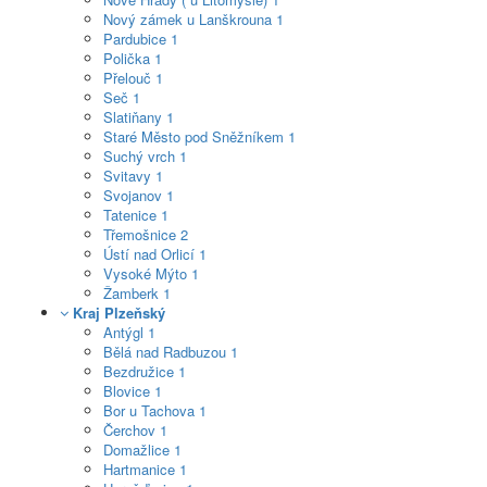
Nový zámek u Lanškrouna
1
Pardubice
1
Polička
1
Přelouč
1
Seč
1
Slatiňany
1
Staré Město pod Sněžníkem
1
Suchý vrch
1
Svitavy
1
Svojanov
1
Tatenice
1
Třemošnice
2
Ústí nad Orlicí
1
Vysoké Mýto
1
Žamberk
1
Kraj Plzeňský
Antýgl
1
Bělá nad Radbuzou
1
Bezdružice
1
Blovice
1
Bor u Tachova
1
Čerchov
1
Domažlice
1
Hartmanice
1