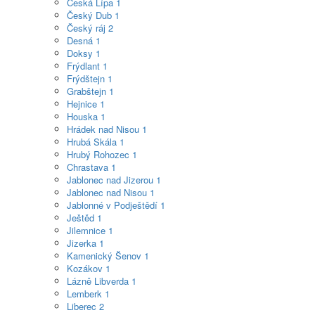
Česká Lípa
1
Český Dub
1
Český ráj
2
Desná
1
Doksy
1
Frýdlant
1
Frýdštejn
1
Grabštejn
1
Hejnice
1
Houska
1
Hrádek nad Nisou
1
Hrubá Skála
1
Hrubý Rohozec
1
Chrastava
1
Jablonec nad Jizerou
1
Jablonec nad Nisou
1
Jablonné v Podještědí
1
Ještěd
1
Jilemnice
1
Jizerka
1
Kamenický Šenov
1
Kozákov
1
Lázně Libverda
1
Lemberk
1
Liberec
2