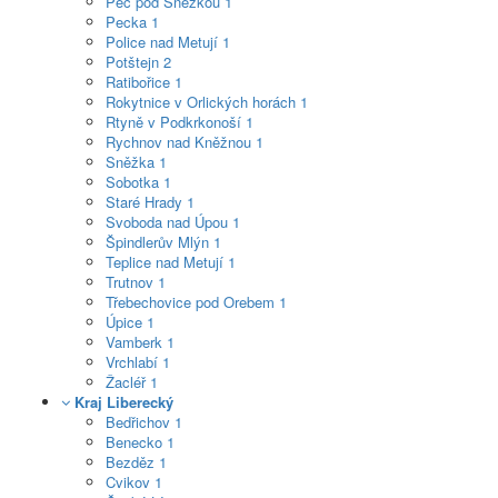
Pec pod Sněžkou
1
Pecka
1
Police nad Metují
1
Potštejn
2
Ratibořice
1
Rokytnice v Orlických horách
1
Rtyně v Podkrkonoší
1
Rychnov nad Kněžnou
1
Sněžka
1
Sobotka
1
Staré Hrady
1
Svoboda nad Úpou
1
Špindlerův Mlýn
1
Teplice nad Metují
1
Trutnov
1
Třebechovice pod Orebem
1
Úpice
1
Vamberk
1
Vrchlabí
1
Žacléř
1
Kraj Liberecký
Bedřichov
1
Benecko
1
Bezděz
1
Cvikov
1