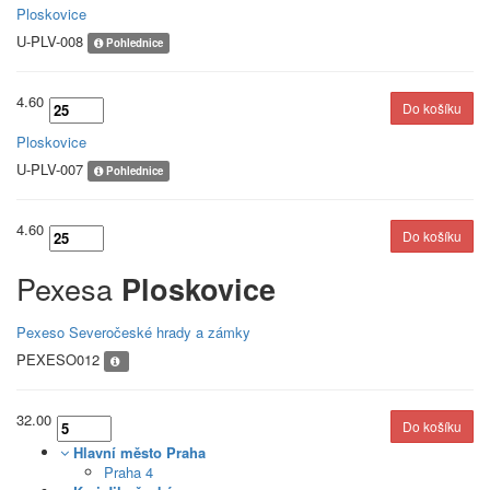
Ploskovice
U-PLV-008
Pohlednice
4.60
Ploskovice
U-PLV-007
Pohlednice
4.60
Pexesa
Ploskovice
Pexeso Severočeské hrady a zámky
PEXESO012
32.00
Hlavní město Praha
Praha
4