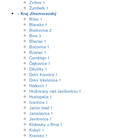
Zvíkov
1
Žumberk
1
Kraj Jihomoravský
Bítov
1
Blansko
1
Boskovice
2
Brno
3
Břeclav
1
Bučovice
1
Bzenec
1
Cornštejn
1
Čejkovice
1
Děvičky
1
Dolní Kounice
1
Dolní Věstonice
1
Hodonín
1
Hrušovany nad Jevišovkou
1
Hustopeče
1
Ivančice
1
Janův hrad
1
Jaroslavice
1
Jevišovice
1
Klobouky u Brna
1
Kobylí
1
Kravsko
1