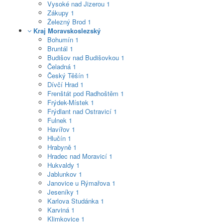
Vysoké nad Jizerou
1
Zákupy
1
Železný Brod
1
Kraj Moravskoslezský
Bohumín
1
Bruntál
1
Budišov nad Budišovkou
1
Čeladná
1
Český Těšín
1
Dívčí Hrad
1
Frenštát pod Radhoštěm
1
Frýdek-Místek
1
Frýdlant nad Ostravicí
1
Fulnek
1
Havířov
1
Hlučín
1
Hrabyně
1
Hradec nad Moravicí
1
Hukvaldy
1
Jablunkov
1
Janovice u Rýmařova
1
Jeseníky
1
Karlova Studánka
1
Karviná
1
Klimkovice
1