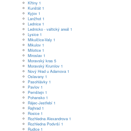
Křtiny
1
Kunštát
1
Kyjov
1
Lanžhot
1
Lednice
1
Lednicko - valtický areál
1
Lysice
1
Mikulčice-Valy
1
Mikulov
1
Milotice
1
Miroslav
1
Moravský kras
5
Moravský Krumlov
1
Nový Hrad u Adamova
1
Oslavany
1
Pasohlávky
1
Pavlov
1
Pernštejn
1
Pohansko
1
Rájec-Jestřebí
1
Rajhrad
1
Rosice
1
Rozhledna Alexandrova
1
Rozhledna Podvrší
1
Rudice
1