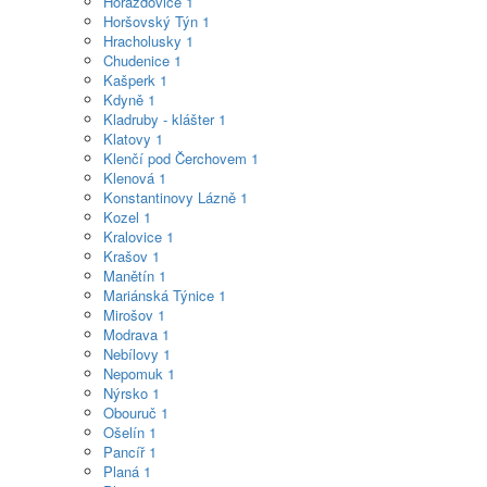
Horažďovice
1
Horšovský Týn
1
Hracholusky
1
Chudenice
1
Kašperk
1
Kdyně
1
Kladruby - klášter
1
Klatovy
1
Klenčí pod Čerchovem
1
Klenová
1
Konstantinovy Lázně
1
Kozel
1
Kralovice
1
Krašov
1
Manětín
1
Mariánská Týnice
1
Mirošov
1
Modrava
1
Nebílovy
1
Nepomuk
1
Nýrsko
1
Obouruč
1
Ošelín
1
Pancíř
1
Planá
1