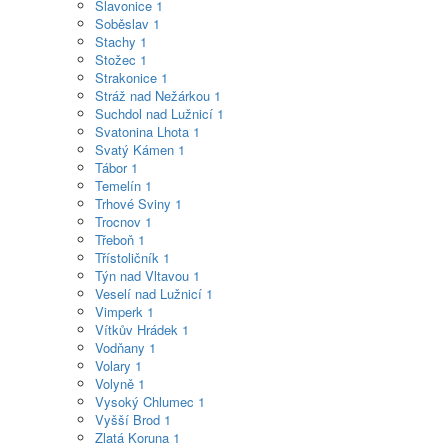
Slavonice
1
Soběslav
1
Stachy
1
Stožec
1
Strakonice
1
Stráž nad Nežárkou
1
Suchdol nad Lužnicí
1
Svatonina Lhota
1
Svatý Kámen
1
Tábor
1
Temelín
1
Trhové Sviny
1
Trocnov
1
Třeboň
1
Třístoličník
1
Týn nad Vltavou
1
Veselí nad Lužnicí
1
Vimperk
1
Vítkův Hrádek
1
Vodňany
1
Volary
1
Volyně
1
Vysoký Chlumec
1
Vyšší Brod
1
Zlatá Koruna
1