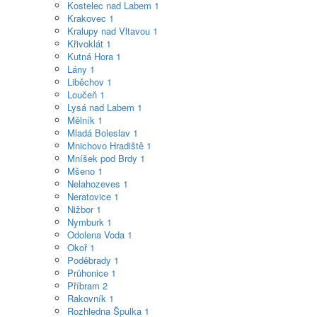
Kostelec nad Labem
1
Krakovec
1
Kralupy nad Vltavou
1
Křivoklát
1
Kutná Hora
1
Lány
1
Liběchov
1
Loučeň
1
Lysá nad Labem
1
Mělník
1
Mladá Boleslav
1
Mnichovo Hradiště
1
Mníšek pod Brdy
1
Mšeno
1
Nelahozeves
1
Neratovice
1
Nižbor
1
Nymburk
1
Odolena Voda
1
Okoř
1
Poděbrady
1
Průhonice
1
Příbram
2
Rakovník
1
Rozhledna Špulka
1