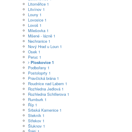
Litoměřice
1
Litvínov
1
Louny
1
Lovosice
1
Lovoš
1
Milešovka
1
Mšené - lázně
1
Nechranice
1
Nový Hrad u Loun
1
Osek
1
Peruc
1
Ploskovice
1
Podbořany
1
Postoloprty
1
Pravčická brána
1
Roudnice nad Labem
1
Rozhledna Jedlová
1
Rozhledna Schillerova
1
Rumburk
1
Říp
1
Srbská Kamenice
1
Stekník
1
Střekov
1
Šluknov
1
Štětí
1