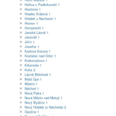
Hořice v Podkrkonoší
1
Hostinné
1
Hradec Králové
1
Hrádek u Nechanic
1
Hronov
1
Humprecht
1
Janské Lázně
1
Jaroměř
1
Jičín
1
Josefov
1
Karlova Koruna
1
Kostelec nad Orlicí
1
Krakonošovo
1
Krkonoše
1
Kuks
2
Lázně Bělohrad
1
Malá Úpa
1
Miletín
1
Náchod
1
Nová Paka
1
Nové Město nad Metují
1
Nový Bydžov
1
Nový Hrádek (u Náchoda)
2
Opočno
1