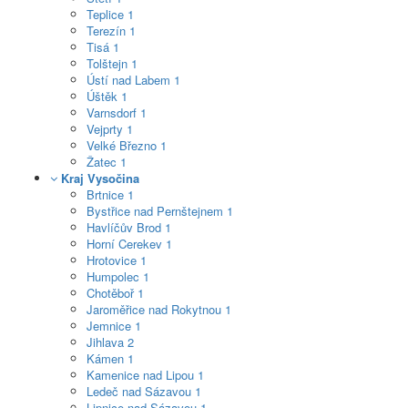
Teplice
1
Terezín
1
Tisá
1
Tolštejn
1
Ústí nad Labem
1
Úštěk
1
Varnsdorf
1
Vejprty
1
Velké Březno
1
Žatec
1
Kraj Vysočina
Brtnice
1
Bystřice nad Pernštejnem
1
Havlíčův Brod
1
Horní Cerekev
1
Hrotovice
1
Humpolec
1
Chotěboř
1
Jaroměřice nad Rokytnou
1
Jemnice
1
Jihlava
2
Kámen
1
Kamenice nad Lipou
1
Ledeč nad Sázavou
1
Lipnice nad Sázavou
1