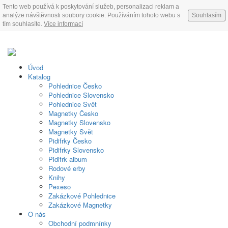
Tento web používá k poskytování služeb, personalizaci reklam a
analýze návštěvnosti soubory cookie. Používáním tohoto webu s
Souhlasím
tím souhlasíte.
Více informací
Úvod
Katalog
Pohlednice Česko
Pohlednice Slovensko
Pohlednice Svět
Magnetky Česko
Magnetky Slovensko
Magnetky Svět
Pidifrky Česko
Pidifrky Slovensko
Pidifrk album
Rodové erby
Knihy
Pexeso
Zakázkové Pohlednice
Zakázkové Magnetky
O nás
Obchodní podmnínky