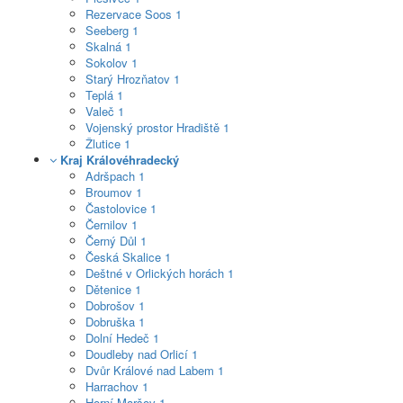
Rezervace Soos
1
Seeberg
1
Skalná
1
Sokolov
1
Starý Hrozňatov
1
Teplá
1
Valeč
1
Vojenský prostor Hradiště
1
Žlutice
1
Kraj Královéhradecký
Adršpach
1
Broumov
1
Častolovice
1
Černilov
1
Černý Důl
1
Česká Skalice
1
Deštné v Orlických horách
1
Dětenice
1
Dobrošov
1
Dobruška
1
Dolní Hedeč
1
Doudleby nad Orlicí
1
Dvůr Králové nad Labem
1
Harrachov
1
Horní Maršov
1