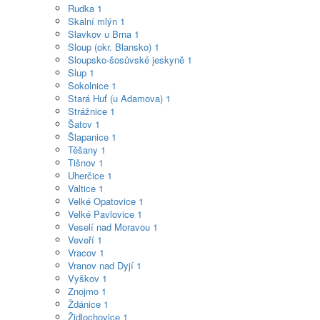
Rudka
1
Skalní mlýn
1
Slavkov u Brna
1
Sloup (okr. Blansko)
1
Sloupsko-šosůvské jeskyně
1
Slup
1
Sokolnice
1
Stará Huť (u Adamova)
1
Strážnice
1
Šatov
1
Šlapanice
1
Těšany
1
Tišnov
1
Uherčice
1
Valtice
1
Velké Opatovice
1
Velké Pavlovice
1
Veselí nad Moravou
1
Veveří
1
Vracov
1
Vranov nad Dyjí
1
Vyškov
1
Znojmo
1
Ždánice
1
Židlochovice
1