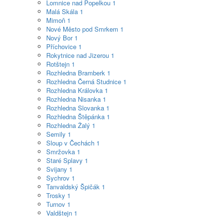
Lomnice nad Popelkou
1
Malá Skála
1
Mimoň
1
Nové Město pod Smrkem
1
Nový Bor
1
Příchovice
1
Rokytnice nad Jizerou
1
Rotštejn
1
Rozhledna Bramberk
1
Rozhledna Černá Studnice
1
Rozhledna Královka
1
Rozhledna Nisanka
1
Rozhledna Slovanka
1
Rozhledna Štěpánka
1
Rozhledna Žalý
1
Semily
1
Sloup v Čechách
1
Smržovka
1
Staré Splavy
1
Svijany
1
Sychrov
1
Tanvaldský Špičák
1
Trosky
1
Turnov
1
Valdštejn
1