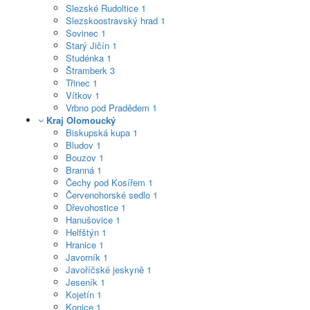
Slezské Rudoltice
1
Slezskoostravský hrad
1
Sovinec
1
Starý Jičín
1
Studénka
1
Štramberk
3
Třinec
1
Vítkov
1
Vrbno pod Pradědem
1
Kraj Olomoucký
Biskupská kupa
1
Bludov
1
Bouzov
1
Branná
1
Čechy pod Kosířem
1
Červenohorské sedlo
1
Dřevohostice
1
Hanušovice
1
Helfštýn
1
Hranice
1
Javorník
1
Javoříčské jeskyně
1
Jeseník
1
Kojetín
1
Konice
1