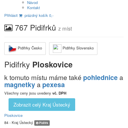
Návod
Kontakt
Přihlásit
prázdný košík 0,-
767 Pidifrků
z míst
Pidifrky Česko
Pidifrky Slovensko
Pidifrky
Ploskovice
k tomuto místu máme také
pohlednice
a
magnetky
a
pexesa
Všechny ceny jsou uvedeny
vč. DPH
Zobrazit celý Kraj Ústecký
Ploskovice
84 - Kraj Ústecký
Pidifrk