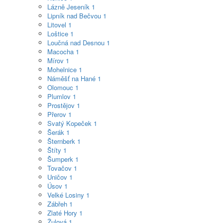
Lázně Jeseník
1
Lipník nad Bečvou
1
Litovel
1
Loštice
1
Loučná nad Desnou
1
Macocha
1
Mírov
1
Mohelnice
1
Náměšť na Hané
1
Olomouc
1
Plumlov
1
Prostějov
1
Přerov
1
Svatý Kopeček
1
Šerák
1
Šternberk
1
Štíty
1
Šumperk
1
Tovačov
1
Uničov
1
Úsov
1
Velké Losiny
1
Zábřeh
1
Zlaté Hory
1
Žulová
1