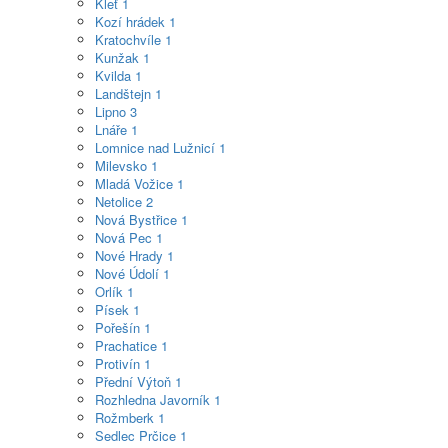
Kleť
1
Kozí hrádek
1
Kratochvíle
1
Kunžak
1
Kvilda
1
Landštejn
1
Lipno
3
Lnáře
1
Lomnice nad Lužnicí
1
Milevsko
1
Mladá Vožice
1
Netolice
2
Nová Bystřice
1
Nová Pec
1
Nové Hrady
1
Nové Údolí
1
Orlík
1
Písek
1
Pořešín
1
Prachatice
1
Protivín
1
Přední Výtoň
1
Rozhledna Javorník
1
Rožmberk
1
Sedlec Prčice
1