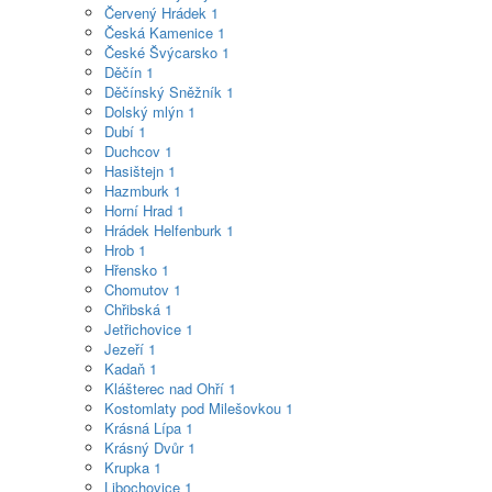
Červený Hrádek
1
Česká Kamenice
1
České Švýcarsko
1
Děčín
1
Děčínský Sněžník
1
Dolský mlýn
1
Dubí
1
Duchcov
1
Hasištejn
1
Hazmburk
1
Horní Hrad
1
Hrádek Helfenburk
1
Hrob
1
Hřensko
1
Chomutov
1
Chřibská
1
Jetřichovice
1
Jezeří
1
Kadaň
1
Klášterec nad Ohří
1
Kostomlaty pod Milešovkou
1
Krásná Lípa
1
Krásný Dvůr
1
Krupka
1
Libochovice
1