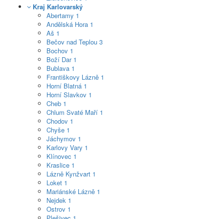
Kraj Karlovarský
Abertamy
1
Andělská Hora
1
Aš
1
Bečov nad Teplou
3
Bochov
1
Boží Dar
1
Bublava
1
Františkovy Lázně
1
Horní Blatná
1
Horní Slavkov
1
Cheb
1
Chlum Svaté Maří
1
Chodov
1
Chyše
1
Jáchymov
1
Karlovy Vary
1
Klínovec
1
Kraslice
1
Lázně Kynžvart
1
Loket
1
Mariánské Lázně
1
Nejdek
1
Ostrov
1
Plešivec
1