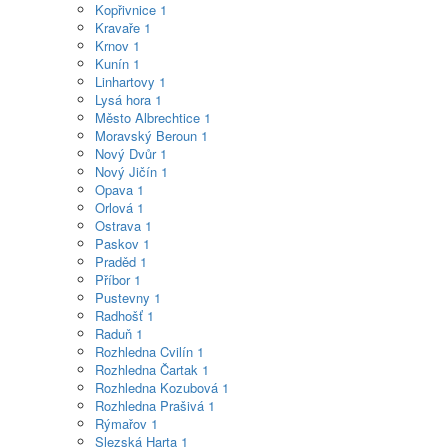
Kopřivnice
1
Kravaře
1
Krnov
1
Kunín
1
Linhartovy
1
Lysá hora
1
Město Albrechtice
1
Moravský Beroun
1
Nový Dvůr
1
Nový Jičín
1
Opava
1
Orlová
1
Ostrava
1
Paskov
1
Praděd
1
Příbor
1
Pustevny
1
Radhošť
1
Raduň
1
Rozhledna Cvilín
1
Rozhledna Čartak
1
Rozhledna Kozubová
1
Rozhledna Prašivá
1
Rýmařov
1
Slezská Harta
1