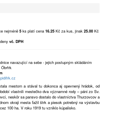
vce nejméně
5
ks platí cena
16.25
Kč za kus, jinak
25.00
Kč
edeny
vč. DPH
ednice navazující na sebe - jejich postupným skládáním
 Óbrfrk
mm
pidifrk.cz
stala mestom a stával tu dokonca aj opevnený hrádok, od
období vlastnili mestečko dva významné rody – páni zo Sv.
ovci, neskôr sa pansvo dostalo do vlastníctva Thurzovcov a
om okraji mesta ťažil štrk a piesok potrebný na výstavbu
cez 100 ha. V roku 1919 tu vzniklo kúpalisko.