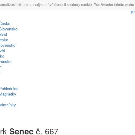
sonalizaci reklam a analýze návštěvnosti soubory cookie. Používáním tohoto webu 
Př
 Česko
Slovensko
Svět
esko
lovensko
vět
sko
ovensko
m
y
Pohlednice
Magnetky
odmnínky
frk
č. 667
Senec