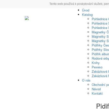
Tento web používá k poskytování služeb, per
Úvod
Katalog
Pohlednice
Pohlednice 
Pohlednice 
Magnetky Č
Magnetky S
Magnetky S
Pidifrky Če
Pidifrky Sl
Pidifrk albu
Rodové erb
Knihy
Pexeso
Zakázkové 
Zakázkové 
O nás
Obchodní p
Návod
Kontakt
Pidi