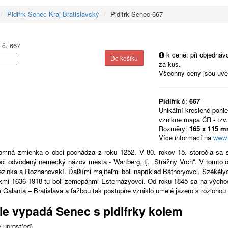
Pidifrk Senec Kraj Bratislavský
Pidifrk Senec 667
k ceně: při objedná
za kus.
Všechny ceny jsou uv
Pidifrk
č:
667
Unikátní kreslené pohl
vznikne mapa ČR - tzv.
Rozměry:
165 x 115 
Více informací na
www.
omná zmienka o obci pochádza z roku 1252. V 80. rokov 15. storočia sa 
bol odvodený nemecký názov mesta - Wartberg, tj. „Strážny Vrch“. V tomto 
ezinka a Rozhanovskí. Ďalšími majiteľmi boli napríklad Báthoryovci, Székély
kmi 1636-1918 tu boli zemepánmi Esterházyovci. Od roku 1845 sa na východn
 Galanta – Bratislava a ťažbou tak postupne vzniklo umelé jazero s rozlohou 
le vypadá Senec s pidifrky kolem
 uprostřed)