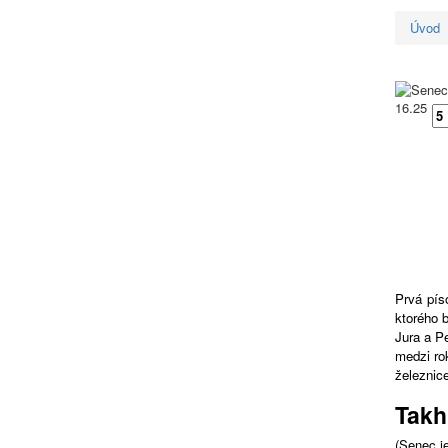
Úvod
16.25
Prvá pís
ktorého 
Jura a P
medzi ro
železnice
Takh
(Senec je