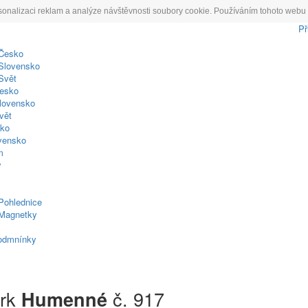
sonalizaci reklam a analýze návštěvnosti soubory cookie. Používáním tohoto webu 
Př
 Česko
Slovensko
Svět
esko
lovensko
vět
sko
ovensko
m
y
Pohlednice
Magnetky
odmnínky
frk
č. 917
Humenné