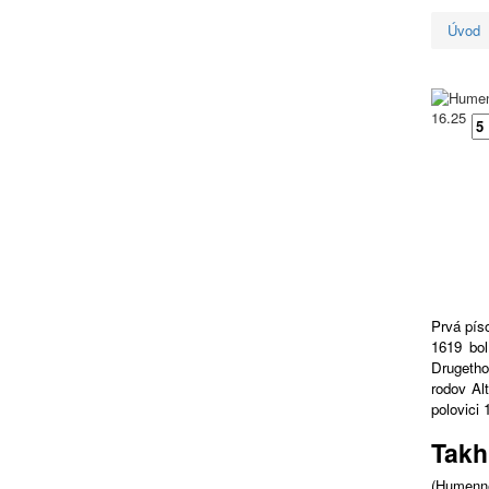
Úvod
16.25
Prvá pís
1619 bol
Drugetho
rodov Al
polovici 
Takh
(Humenné