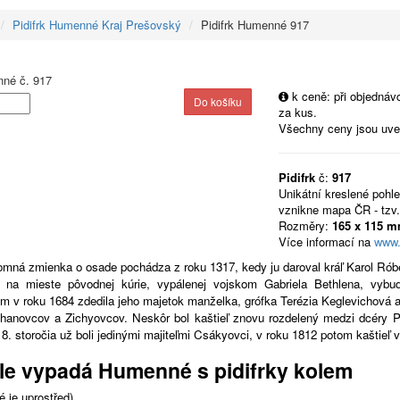
Pidifrk Humenné Kraj Prešovský
Pidifrk Humenné 917
k ceně: při objedná
za kus.
Všechny ceny jsou uv
Pidifrk
č:
917
Unikátní kreslené pohl
vznikne mapa ČR - tzv.
Rozměry:
165 x 115 
Více informací na
www.
omná zmienka o osade pochádza z roku 1317, kedy ju daroval kráľ Karol Róbe
 na mieste pôvodnej kúrie, vypálenej vojskom Gabriela Bethlena, vyb
m v roku 1684 zdedila jeho majetok manželka, grófka Terézia Keglevichová a p
thanovcov a Zichyovcov. Neskôr bol kaštieľ znovu rozdelený medzi dcéry 
18. storočia už boli jedinými majiteľmi Csákyovci, v roku 1812 potom kaštieľ 
le vypadá Humenné s pidifrky kolem
 je uprostřed)