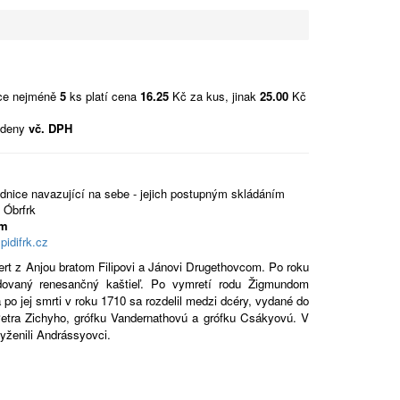
vce nejméně
5
ks platí cena
16.25
Kč za kus, jinak
25.00
Kč
edeny
vč. DPH
ednice navazující na sebe - jejich postupným skládáním
 Óbrfrk
mm
pidifrk.cz
rt z Anjou bratom Filipovi a Jánovi Drugethovcom. Po roku
udovaný renesančný kaštieľ. Po vymretí rodu Žigmundom
o jej smrti v roku 1710 sa rozdelil medzi dcéry, vydané do
Petra Zichyho, grófku Vandernathovú a grófku Csákyovú. V
vyženili Andrássyovci.