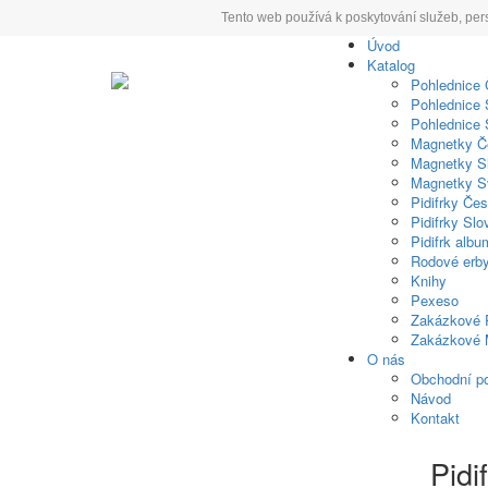
Tento web používá k poskytování služeb, per
Úvod
Katalog
Pohlednice
Pohlednice 
Pohlednice 
Magnetky Č
Magnetky S
Magnetky S
Pidifrky Če
Pidifrky Sl
Pidifrk albu
Rodové erb
Knihy
Pexeso
Zakázkové 
Zakázkové 
O nás
Obchodní p
Návod
Kontakt
Pidi