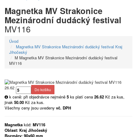
Magnetka MV Strakonice
Mezinárodní dudácký festival
MV116
Úvod
Magnetka MV Strakonice Mezinárodní dudácký festival Kraj
Jihočeský
M Magnetka MV Strakonice Mezinárodní dudácký festival
MV116
26.62
k ceně: při objednávce nejméně
5
ks platí cena
26.62
Kč za kus,
jinak
50.00
Kč za kus.
Všechny ceny jsou uvedeny
vč. DPH
Magnetka
kód:
MV116
Oblast:
Kraj Jihočeský
Rozměry:
90x60 mm