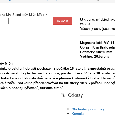
k ceně: při objedná
za kus.
Všechny ceny jsou uv
Magnetka
kód:
MV114
Oblast:
Kraj Královéh
Rozměry:
90x60 mm
Vydáno:
26.června
rův Mlýn
ínky o osídlení oblasti pocházejí z počátku 16. století, samostatná osad
blasti začal díky těžbě mědi a stříbra, později dřeva. V 17. a 18. století s
 Řeka Labe oddělovala dvě panství – jilemnicko-branské hrabat Harrach
ralé začali pozvolna přeorientovávat na turistický ruch. Zpočátku nad výl
kách a později lyžování, turistika zimní.
Odkazy
Obchodní podmínky
Kontakt