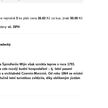
vce nejméně
5
ks platí cena
26.62
Kč za kus, jinak
50.00
Kč
edeny
vč. DPH
radecký
a Špindlerův Mlýn však vznikla teprve v roce 1793.
e zde rozvíjí budní hospodaření – tj. letní pasení
ů a vrchlabské Czernin-Morzinů. Od roku 1864 se místní
učně letní turistikou zvítězila, díky oblíbeným jízdám