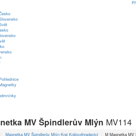
Př
 Česko
Slovensko
Svět
esko
lovensko
vět
sko
ovensko
m
y
Pohlednice
Magnetky
odmnínky
MV114
netka MV Špindlerův Mlýn
Magnetka MV Špindlerův Mlýn Kraj Královéhradecký
M Magnetka MV Š