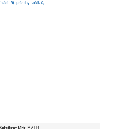
ihlásit
prázdný košík 0,-
pindlerův Mlýn MV114