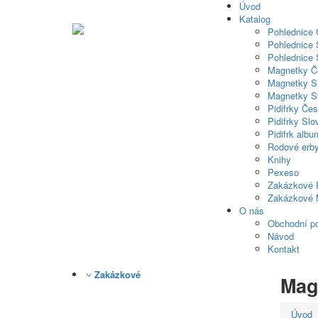
Úvod
Katalog
Pohlednice
Pohlednice 
Pohlednice 
Magnetky Č
Magnetky S
Magnetky S
Pidifrky Če
Pidifrky Sl
Pidifrk albu
Rodové erb
Knihy
Pexeso
Zakázkové 
Zakázkové 
O nás
Obchodní p
Návod
Kontakt
Zakázkové
Mag
Úvod