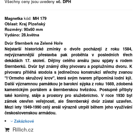
Všechny ceny jsou uvedeny
vč. DPH
Magnetka
kód:
MH 179
Oblast:
Kraj Plzeňský
Rozměry:
90x60 mm
Vydáno:
28.května
Dvůr Šternberk na Zelené Hoře
Nejstarší historické zmínky o dvoře pocházejí z roku 1584,
nejvýznamnější přestavba pak proběhla v posledních třech
dekádách 17. století. Dějiny celého areálu jsou spjaty s rodem
Šternberků. Dvůr byl známý díky pivovaru a poplužnímu dvoru. K
pivovaru přiléhá stodola s jedinečnou konstrukcí střechy zvanou
"l‘Ormeho skružový krov", která svým tvarem připomíná lodní kýl.
Další významnou památkou je barokní sýpka z roku 1669, zdobená
kamenickým portálem a šternberskou hvězdou. Postupně přibyly
také konírny, stáje a prostory pro služebnictvo. V roce 1930 byl
zámek otevřen veřejnosti, ale Šternberský dvůr zůstal uzavřen.
Mezi lety 1949-1990 celý areál výrazně utrpěl během jeho využívání
československou armádou.
Zakázkové
Rillich.cz