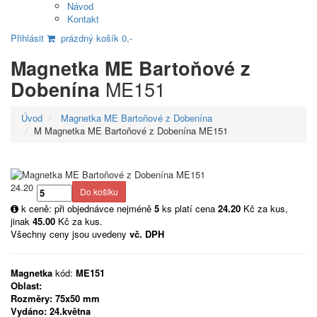
Návod
Kontakt
Přihlásit
prázdný košík 0,-
Magnetka ME Bartoňové z
ME151
Dobenína
Úvod
Magnetka ME Bartoňové z Dobenína
M Magnetka ME Bartoňové z Dobenína ME151
24.20
k ceně: při objednávce nejméně
5
ks platí cena
24.20
Kč za kus,
jinak
45.00
Kč za kus.
Všechny ceny jsou uvedeny
vč. DPH
Magnetka
kód:
ME151
Oblast:
Rozměry:
75x50 mm
Vydáno:
24.května