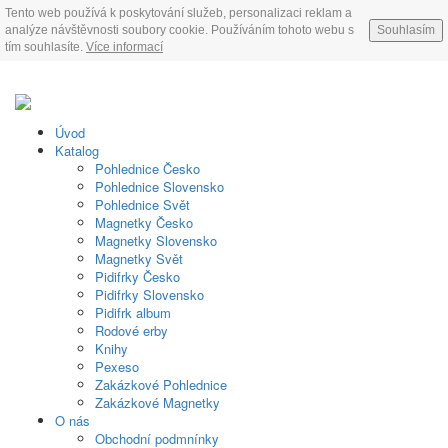
Tento web používá k poskytování služeb, personalizaci reklam a
analýze návštěvnosti soubory cookie. Používáním tohoto webu s
Souhlasím
tím souhlasíte.
Více informací
Úvod
Katalog
Pohlednice Česko
Pohlednice Slovensko
Pohlednice Svět
Magnetky Česko
Magnetky Slovensko
Magnetky Svět
Pidifrky Česko
Pidifrky Slovensko
Pidifrk album
Rodové erby
Knihy
Pexeso
Zakázkové Pohlednice
Zakázkové Magnetky
O nás
Obchodní podmnínky