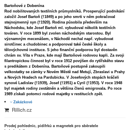
Bartoňové z Dobenína
Rod nobilitovaných textilních průmyslníků. Prosperující podnikání
založil Josef Bartoň (†1849) a po jeho smrti v něm pokračoval
stejnojmenný syn (†1920). Rodina působila především na
Náchodsku, kde Josef Bartoň ml. vybudoval několik textilních
továren. V roce 1899 byl zvolen náchodským starostou. Byl
významným mecenášem, v Náchodě nechal např. vybudovat
sirotčinec a chudobinec a podporoval také české školy a
tělovýchovné instituce. S jeho finanční podporou byl dostavěn
chrám sv. Víta v Praze, kde mají Bartoňové rodovou kapli. Za svoji
filantropickou činnost byl v roce 1912 povýšen do rytířského stavu
s predikátem z Dobenína. Bartoňové postupně zakoupili
velkostatky se zámky v Novém Městě nad Metují, Zbraslavi u Prahy
a Nových Hradech na Pardubicku. V Josefových stopách kráčeli
synové Ladislav (†1939), Josef (†1951) a Cyril (†1953). V roce 1948
byl majetek rodiny zestátněn a většina členů emigrovala. Po roce
1989 získali potomci rodové majetky v restitucích zpět.
Zakázkové
Rillich.cz
Prodej pohlednic, pidifrků a magnetek pro sběratele