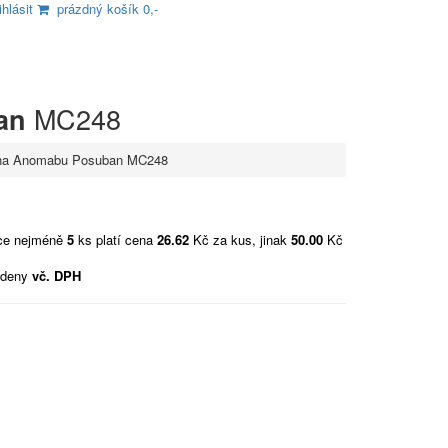
ihlásit
prázdný košík 0,-
MC248
an
na Anomabu Posuban MC248
vce nejméně
5
ks platí cena
26.62
Kč za kus, jinak
50.00
Kč
edeny
vč. DPH