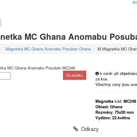
Př
netka MC Ghana Anomabu Posub
Magnetka MC Ghana Anomabu Posuban Ghana
M Magnetka MC Gha
k ceně: při objedná
za kus.
Všechny ceny jsou uv
Magnetka
kód:
MC248
Oblast:
Ghana
Rozměry:
75x50 mm
Vydáno:
22.května
Odkazy