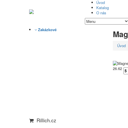
Úvod
Katalog
O nás
Zakázkové
Mag
Úvod
26.62
Rillich.cz