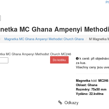
Př
netka MC Ghana Ampenyi Methodi
Magnetka MC Ghana Ampenyi Methodist Church Ghana
M Magnetka 
k ceně: při objedná
za kus.
Všechny ceny jsou uv
Magnetka
kód:
MC246
Oblast:
Ghana
Rozměry:
75x50 mm
Vydáno:
22.května
Odkazy