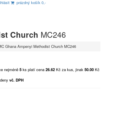
ihlásit
prázdný košík 0,-
MC246
st Church
MC Ghana Ampenyi Methodist Church MC246
vce nejméně
5
ks platí cena
26.62
Kč za kus, jinak
50.00
Kč
edeny
vč. DPH