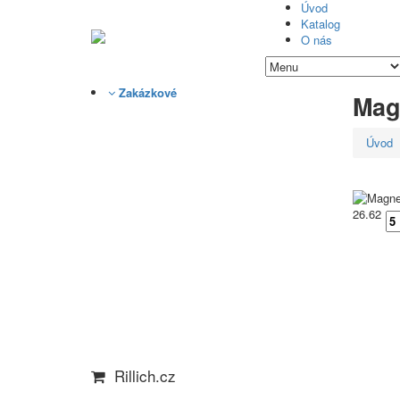
Úvod
Katalog
O nás
Zakázkové
Mag
Úvod
26.62
Rillich.cz